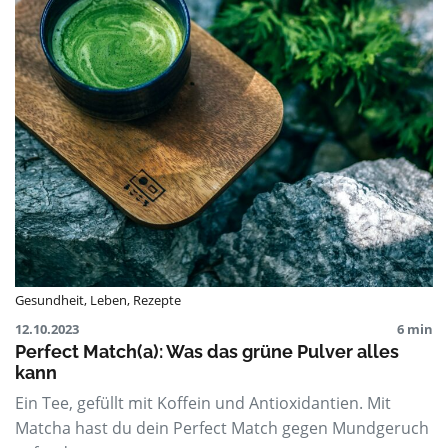
Gesundheit
,
Leben
,
Rezepte
12.10.2023
6 min
Perfect Match(a): Was das grüne Pulver alles
kann
Ein Tee, gefüllt mit Koffein und Antioxidantien. Mit
Matcha hast du dein Perfect Match gegen Mundgeruch