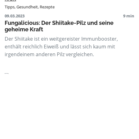
Tipps
,
Gesundheit
,
Rezepte
09.03.2023
9 min
Fungalicious: Der Shiitake-Pilz und seine
geheime Kraft
Der Shiitake ist ein weitgereister Immunbooster,
enthält reichlich Eiweiß und lässt sich kaum mit
irgendeinem anderen Pilz vergleichen.
Superfoods
Gesundheit
,
Rezepte
,
Tipps
09.02.2023
4 min
Auf gegoren wird geschworen
Auch Hausmannskost kann Superfood sein. Wir zeigen
dir, was Sauerkraut bringt und wie man es selbst
herstellen kann.