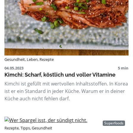
Gesundheit
,
Leben
,
Rezepte
04.05.2023
5 min
Kimchi: Scharf, köstlich und voller Vitamine
Kimchi ist gefüllt mit wertvollen Inhaltsstoffen. In Korea
ist er ein Standard in jeder Küche. Warum er in deiner
Küche auch nicht fehlen darf.
Superfoods
Rezepte
,
Tipps
,
Gesundheit