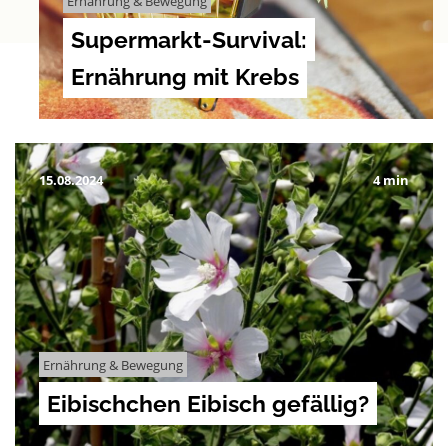
Ernährung & Bewegung
Supermarkt-Survival:
Ernährung mit Krebs
15.08.2024
4 min
Ernährung & Bewegung
Eibischchen Eibisch gefällig?