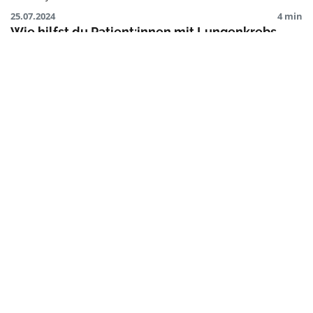
25.07.2024
4 min
Wie hilfst du Patient:innen mit Lungenkrebs,
Jesme Fox?
Wie wird eine Medizinerin zur engagierten Kämpferin in
der Lungenkrebsforschung? Jesme Fox, Patient
Advocate des Monats, klärt uns auf.
Mit uns statt über uns | Patient Advocacy