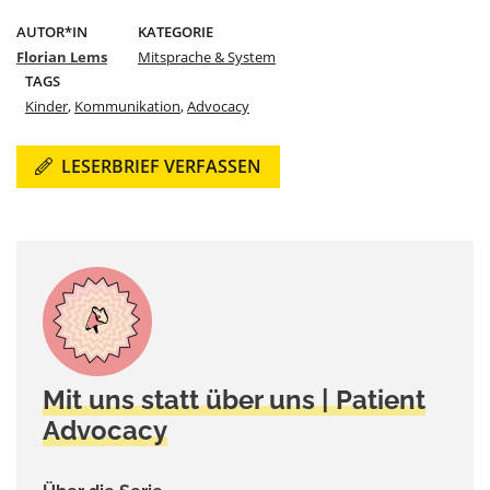
AUTOR*IN
KATEGORIE
Florian Lems
Mitsprache & System
TAGS
Kinder
,
Kommunikation
,
Advocacy
LESERBRIEF VERFASSEN
Mit uns statt über uns | Patient
Advocacy