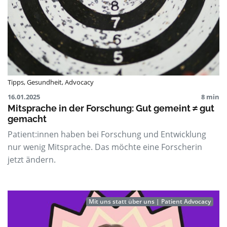
Tipps
,
Gesundheit
,
Advocacy
16.01.2025
8 min
Mitsprache in der Forschung: Gut gemeint ≠ gut
gemacht
Patient:innen haben bei Forschung und Entwicklung
nur wenig Mitsprache. Das möchte eine Forscherin
jetzt ändern.
Mit uns statt über uns | Patient Advocacy