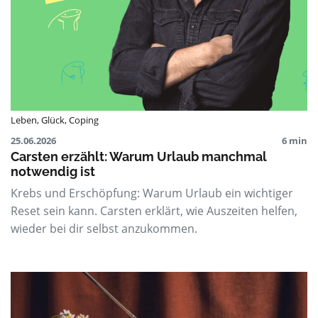
Leben
,
Glück
,
Coping
25.06.2026
6 min
Carsten erzählt: Warum Urlaub manchmal
notwendig ist
Krebs und Erschöpfung: Warum Urlaub ein wichtiger
Reset sein kann. Carsten erklärt, wie Auszeiten helfen,
wieder bei dir selbst anzukommen.