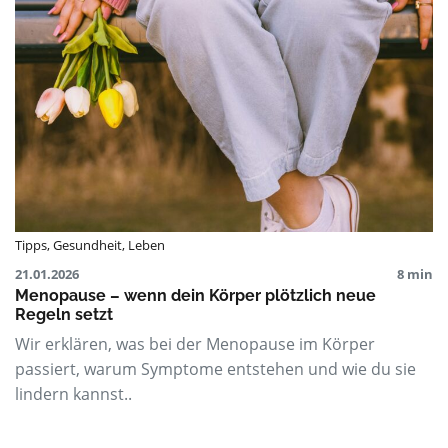
Tipps
,
Gesundheit
,
Leben
21.01.2026
8 min
Menopause – wenn dein Körper plötzlich neue
Regeln setzt
Wir erklären, was bei der Menopause im Körper
passiert, warum Symptome entstehen und wie du sie
lindern kannst..