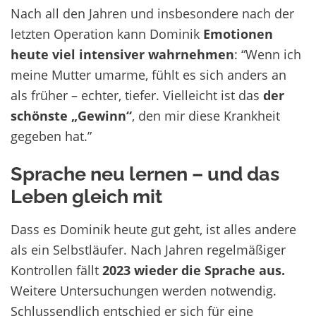
Nach all den Jahren und insbesondere nach der
letzten Operation kann Dominik
Emotionen
heute viel intensiver wahrnehmen
: “Wenn ich
meine Mutter umarme, fühlt es sich anders an
als früher – echter, tiefer. Vielleicht ist das
der
schönste „Gewinn“
, den mir diese Krankheit
gegeben hat.”
Sprache neu lernen – und das
Leben gleich mit
Dass es Dominik
h
eute
gut geht
,
ist
alles andere
als ein
Selbstläufer.
Nach Jahren
regelmäßiger
Kontrolle
n
f
äll
t
2023
wieder die Sprache aus.
W
eitere Untersuchungen
werden notwendig
.
Schlussendlich
entschied
er
sic
h
für eine