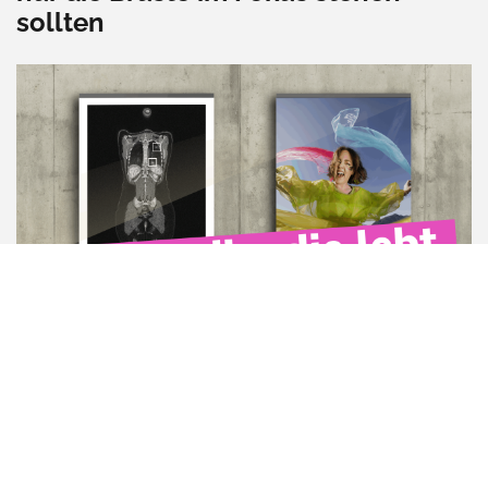
sollten
08.10.2025
9 min
Wir sind die, die leben.
MINDSET & PSYCHE