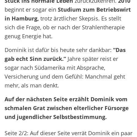
Stück ins normale Leben
zurückzukehren.
20
10
beg
i
nn
t
er
sogar
ein
Studium
zum Betriebswirt
in Hamburg
,
trotz ärztlicher Skepsis
.
Es stellt
sich die Frage, ob er nach der Strahlentherapie
genug Energie hat
.
Dominik ist dafür bis heute sehr dankbar:
“Das
gab echt Sinn zurück.”
Jahre später reist er
sogar nach Südamerika mit Absprache,
Versicherung und dem Gefühl: Manchmal geht
mehr, als man denkt.
Auf der nächsten Seite erzählt Dominik vom
schmalen Grat zwischen elterlicher Fürsorge
und jugendlicher Selbstbestimmung.
Seite 2/2: Auf dieser Seite verrät Dominik ein paar