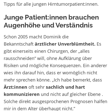
Tipps für alle jungen Hirntumorpatient:innen.
Junge Patient:innen brauchen
Augenhöhe und Verständnis
Schon
2005
macht Dominik die
Bekanntschaft
ärztlicher
Unverblümtheit
.
Es
g
i
b
t
einerseits
einen Chirurgen
, d
er
„alles
rausschneiden“ w
ill
,
ohne Aufklärung über
Risiken und mögliche Konsequenzen. E
in anderer
wies ihn darauf hin, dass er womöglich nicht
mehr sprechen könne.
„Ich habe bemerkt, dass
Ärzt:innen
oft sehr
sachlich und hart
kommunizieren
und nicht auf gleicher
Ebene
.
S
olche direkt ausgesprochenen Prognosen
halfen
mir in dem
Alter überhaupt
nicht.
”