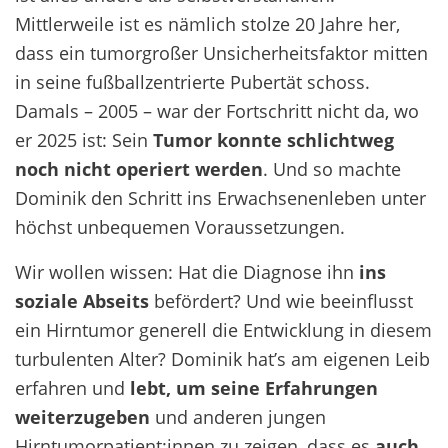
Mittlerweile ist es nämlich stolze
20
Jahre her,
dass
ein tumorgroßer Unsicherheitsfaktor
m
it
ten
in
seine fußballzentrierte
Pubert
ät
schoss
.
Damals
– 2005
–
war der Fortschritt nicht da, wo
er
2025
ist
:
Sein
Tumor konnte
schlichtweg
noch nicht operiert werden
.
Und so machte
Dominik den Schritt ins Erwachsenenleben unter
höchst unbequemen Voraussetzungen.
Wir wollen wissen: Hat die Diagnose ihn
ins
soziale Abseits
befördert? Und wie beeinflusst
ein Hirntumor generell die Entwicklung in diesem
turbulenten Alter? Dominik hat’s am eigenen Leib
erfahren und
lebt, um seine Erfahrungen
weiterzugeben
und anderen jungen
Hirntumorpatient:innen zu zeigen, dass es
auch