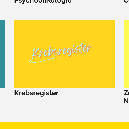
Psychoonkologie
O
Krebsregister
Z
N