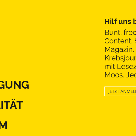
Hilf uns
Bunt, fre
Content. 
Magazin. 
Krebsjou
mit Lesez
Moos. Jed
GUNG
JETZT ANME
ITÄT
EM