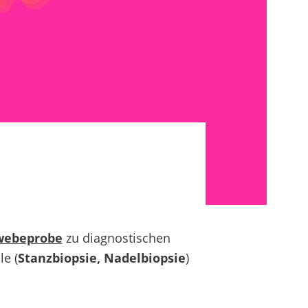
webeprobe
zu diagnostischen
e (
Stanzbiopsie, Nadelbiopsie
)