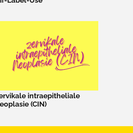
ff-Label-Use
ervikale intraepitheliale
eoplasie (CIN)