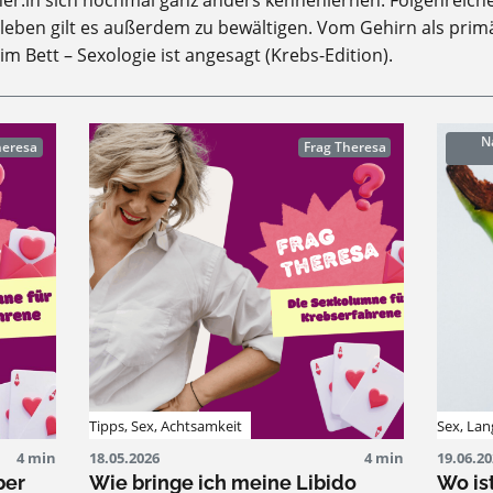
er:in sich nochmal ganz anders kennenlernen. Folgenreiche
leben gilt es außerdem zu bewältigen. Vom Gehirn als prim
Bett – Sexologie ist angesagt (Krebs-Edition).
Na
heresa
Frag Theresa
Tipps
,
Sex
,
Achtsamkeit
Sex
,
Lan
4 min
18.05.2026
4 min
19.06.2
ber
Wie bringe ich meine Libido
Wo is