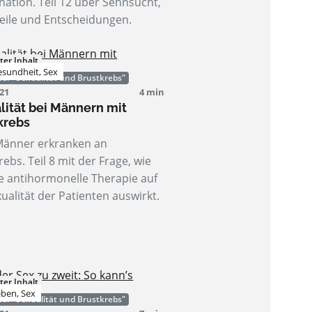
ation. Teil 12 über Sehnsucht,
eile und Entscheidungen.
ter Inhalt
esundheit
,
Sex
er "Sexualität und Brustkrebs"
021
4 min
lität bei Männern mit
krebs
Männer erkranken an
rebs. Teil 8 mit der Frage, wie
ie antihormonelle Therapie auf
xualität der Patienten auswirkt.
ter Inhalt
eben
,
Sex
er "Sexualität und Brustkrebs"