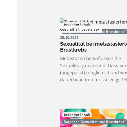
bezahlter Inhalt
Gesundheit
,
Leben
,
Sex
Ratgeber "Sexualität und Brustkrebs"
25.10.2021
Sexualität bei metastasier
Brustkrebs
Metastasen beeinflussen die
Sexualität gravierend. Dass Sex
(angepasst) möglich ist und wa
dabei beachten musst, zeigt Tei
bezahlter Inhalt
Ratgeber "Sexualität und Brustkrebs"