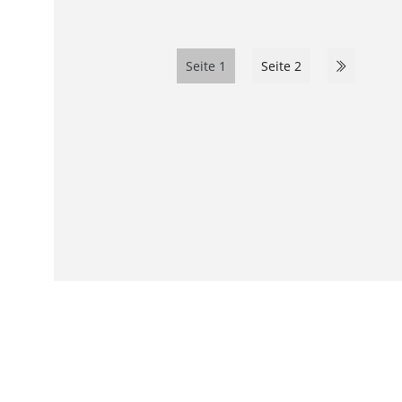
Seite 1
Seite 2