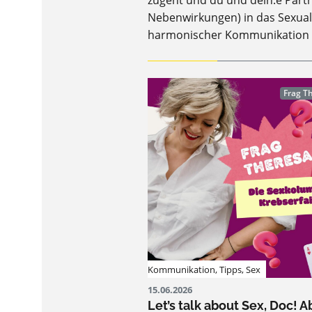
zugeht und du und dein:e Partn
Nebenwirkungen) in das Sexual
harmonischer Kommunikation im 
Frag T
Kommunikation
,
Tipps
,
Sex
15.06.2026
Let’s talk about Sex, Doc! A