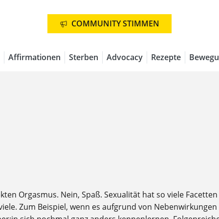
COMMUNITY STIMMEN
Affirmationen
Sterben
Advocacy
Rezepte
Bewegu
ekten Orgasmus. Nein, Spaß. Sexualität hat so viele Facette
iele. Zum Beispiel, wenn es aufgrund von Nebenwirkungen g