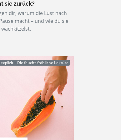
 sie zurück?
gen dir, warum die Lust nach
Pause macht – und wie du sie
 wachkitzelst.
Sexplizit – Die feucht-fröhliche Lektüre