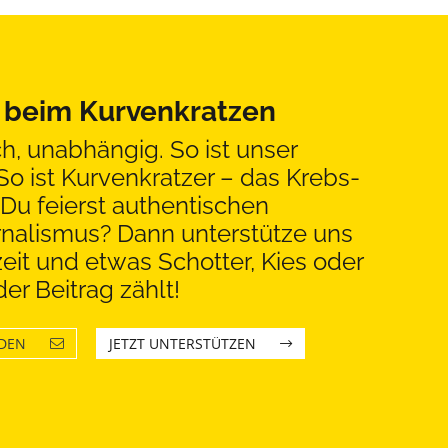
s beim Kurvenkratzen
ch, unabhängig. So ist unser
So ist Kurvenkratzer – das Krebs-
Du feierst authentischen
rnalismus? Dann unterstütze uns
eit und etwas Schotter, Kies oder
er Beitrag zählt!
LDEN
JETZT UNTERSTÜTZEN