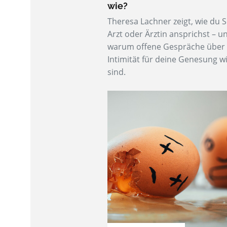
wie?
Theresa Lachner zeigt, wie du S
Arzt oder Ärztin ansprichst – u
warum offene Gespräche über
Intimität für deine Genesung wi
sind.