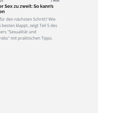
021
7 min
r Sex zu zweit: So kann’s
en
 für den nächsten Schritt? Wie
 besten klappt, zeigt Teil 5 des
ers "Sexualität und
rebs" mit praktischen Tipps.