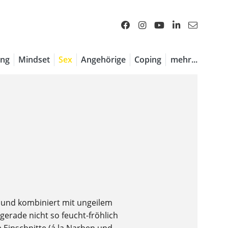
ng
Mindset
Sex
Angehörige
Coping
mehr...
n und kombiniert mit ungeilem
erade nicht so feucht-fröhlich