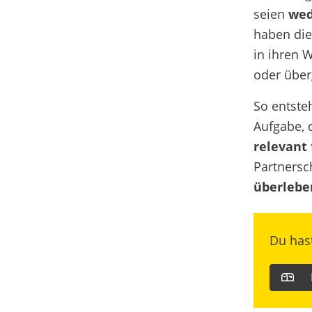
seien
wed
haben die
in ihren 
oder überg
So entst
Aufgabe, 
relevant 
Partnersc
überlebe
Du has