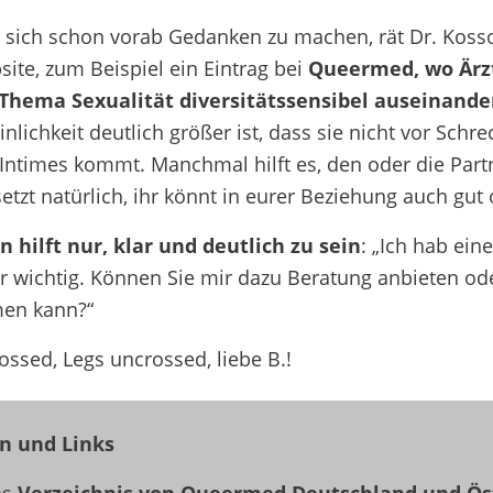
t, sich schon vorab Gedanken zu machen, rät Dr. Kosso
site, zum Beispiel ein Eintrag bei
Queermed, wo Ärzt:
Thema Sexualität diversitätssensibel auseinande
lichkeit deutlich größer ist, dass sie nicht vor Schr
 Intimes kommt. Manchmal hilft es, den oder die Part
etzt natürlich, ihr könnt in eurer Beziehung auch gu
 hilft nur, klar und deutlich zu sein
: „Ich hab ein
ir wichtig. Können Sie mir dazu Beratung anbieten o
en kann?“
ossed, Legs uncrossed, liebe B.!
n und Links
as
Verzeichnis von Queermed Deutschland und Ös