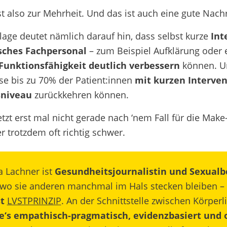
t also zur Mehrheit. Und das ist auch eine gute Nachr
lage deutet nämlich darauf hin, dass selbst kurze
Int
sches Fachpersonal
– zum Beispiel Aufklärung oder 
Funktionsfähigkeit deutlich verbessern
können. Un
se bis zu 70% der Patient:innen
mit kurzen Interve
niveau
zurückkehren können.
jetzt erst mal nicht gerade nach ‘nem Fall für die Make
r trotzdem oft richtig schwer.
a Lachner ist
Gesundheitsjournalistin und Sexualb
 wo sie anderen manchmal im Hals stecken bleiben – 
t
LVSTPRINZIP
. An der Schnittstelle zwischen Körper
e‘s empathisch-pragmatisch, evidenzbasiert und