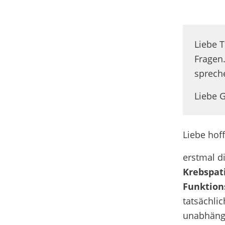
Liebe 
Fragen
sprech
Liebe G
Liebe hof
erstmal d
Krebspat
Funktion
tatsächli
unabhängi