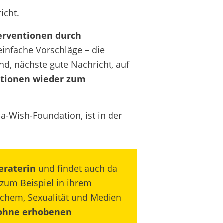
icht.
erventionen durch
einfache Vorschläge – die
d, nächste gute Nachricht, auf
ntionen wieder zum
-a-Wish-Foundation, ist in der
eraterin
und findet auch da
zum Beispiel in ihrem
lichem, Sexualität und Medien
 ohne erhobenen