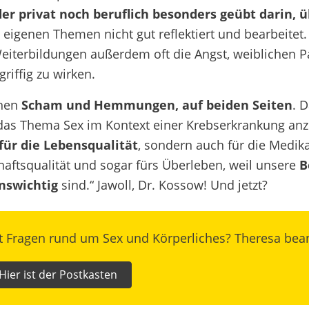
er privat noch beruflich besonders geübt darin, 
 eigenen Themen nicht gut reflektiert und bearbeitet
Weiterbildungen außerdem oft die Angst, weiblichen Pa
riffig zu wirken.
ehen
Scham und Hemmungen, auf beiden Seiten
. D
das Thema Sex im Kontext einer Krebserkrankung anzu
für die Lebensqualität
, sondern auch für die Medika
haftsqualität und sogar fürs Überleben, weil unsere
B
nswichtig
sind.“
Jawoll, Dr. Kossow! Und jetzt?
t Fragen rund um Sex und Körperliches? Theresa bean
Hier ist der Postkasten