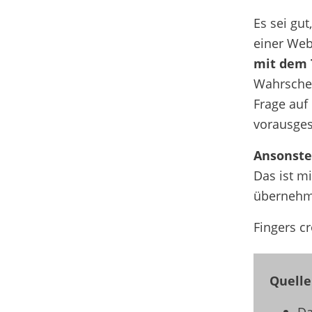
Es sei gu
einer Web
mit dem 
Wahrschein
Frage auf
vorausges
Ansonsten
Das ist m
übernehm
Fingers cr
Quelle
D