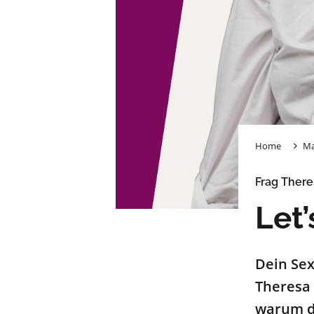
Home
Ma
Frag There
Let’
Dein Sex
Theresa 
warum da