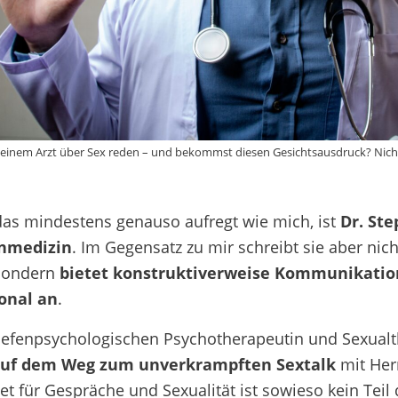
 deinem Arzt über Sex reden – und bekommst diesen Gesichtsausdruck? Nich
 das mindestens genauso aufregt wie mich, ist
Dr. Ste
nmedizin
. Im Gegensatz zu mir schreibt sie aber n
 sondern
bietet konstruktiverweise Kommunikation
onal an
.
tiefenpsychologischen Psychotherapeutin und Sexualt
uf dem Weg zum unverkrampften Sextalk
mit Herr
t für Gespräche und Sexualität ist sowieso kein Teil 