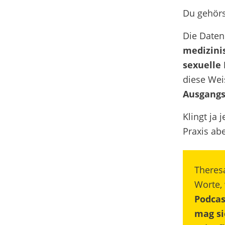
Du gehörs
Die Daten
medizini
sexuelle 
diese Wei
Ausgangs
Klingt ja 
Praxis abe
Theres
Worte,
Podcas
mag si