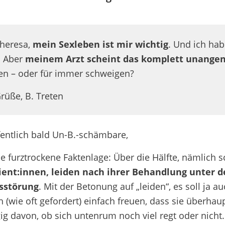
Theresa,
mein Sexleben ist mir wichtig
. Und ich habe
. Aber
meinem Arzt scheint das komplett unange
en – oder für immer schweigen?
rüße, B. Treten
fentlich bald Un-B.-schämbare,
ie furztrockene Faktenlage: Über die Hälfte, nämlich 
ient:innen, leiden nach ihrer Behandlung unter d
sstörung
. Mit der Betonung auf „leiden“, es soll ja 
ch (wie oft gefordert) einfach freuen, dass sie überh
g davon, ob sich untenrum noch viel regt oder nicht.