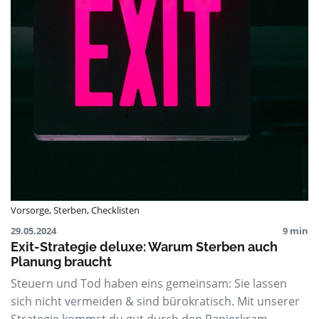
Vorsorge
,
Sterben
,
Checklisten
29.05.2024
9 min
Exit-Strategie deluxe: Warum Sterben auch
Planung braucht
Steuern und Tod haben eins gemeinsam: Sie lassen
sich nicht vermeiden & sind bürokratisch. Mit unserer