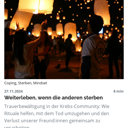
Coping
,
Sterben
,
Mindset
27.11.2024
8 min
Weiterleben, wenn die anderen sterben
Trauerbewältigung in der Krebs-Community: Wie
Rituale helfen, mit dem Tod umzugehen und den
Verlust unserer Freund:innen gemeinsam zu
verarbeiten.