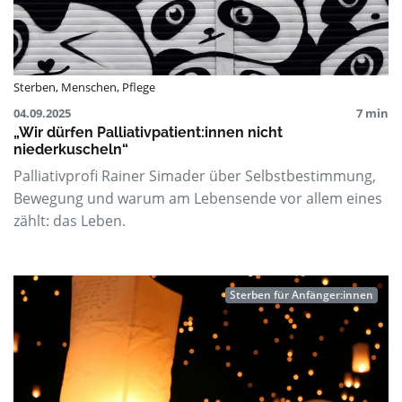
Sterben
,
Menschen
,
Pflege
04.09.2025
7 min
„Wir dürfen Palliativpatient:innen nicht
niederkuscheln“
Palliativprofi Rainer Simader über Selbstbestimmung,
Bewegung und warum am Lebensende vor allem eines
zählt: das Leben.
Sterben für Anfänger:innen