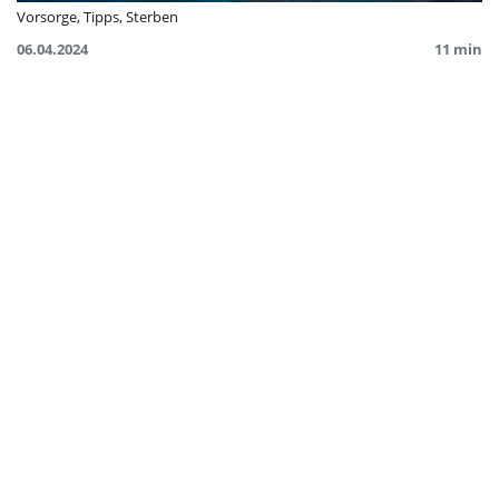
Vorsorge
,
Tipps
,
Sterben
06.04.2024
11 min
Tod im Internet: Wie du digital nachlässt
Wir zeigen dir, wie du deinen digitalen Nachlass regelst.
Und was man als Hinterbliebene:r tun kann, wenn
nichts geregelt ist.
Sterben für Anfänger:innen