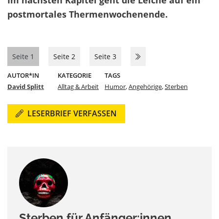
postmortales Thermenwochenende.
Seite 1
Seite 2
Seite 3
AUTOR*IN
KATEGORIE
TAGS
David Splitt
Alltag & Arbeit
Humor
,
Angehörige
,
Sterben
LESERBRIEF VERFASSEN
Sterben für Anfänger:innen