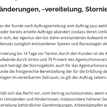
änderungen, -vereitelung, Storn
dass der Kunde nach Auftragserteilung vom Auftrag (aus we
 oder bereits erteilte Aufträge abändert (sodass deren Umf
t er sich, der Agentur den bis dahin entstandenen Aufwand 
densatz zuzüglich entstandener Spesen und Barauslagen ab
ornierung bis 14 Tage vor Termin durch den Kunden ist die 
 Aufwände durch Dritte und 70 Prozent des Agenturhonorar
nach beträgt die Stornogebühr auch für das Agenturhonora
de die fristgerechte Bereitstellung der für die Erfüllung d
agen im vereinbarten Zeitraum, so gilt der Auftrag seitens
hält sich das Recht vor, vom Vertrag zurückzutreten, wenn 
 Umständen und Hindernissen, insbesondere höherer Gewa
rteilung behördlicher Genehmigungen, Arbeitskämpfen je