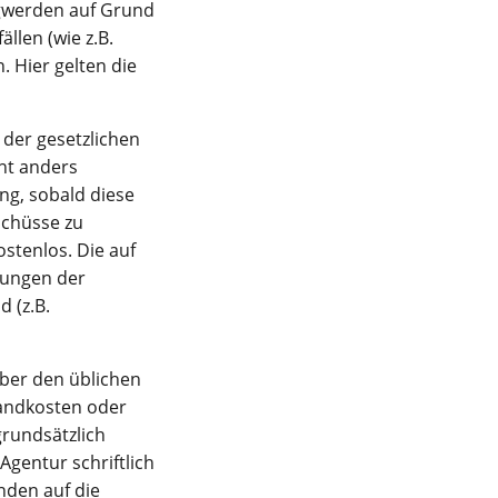
igwerden auf Grund
llen (wie z.B.
 Hier gelten die
 der gesetzlichen
cht anders
ng, sobald diese
schüsse zu
stenlos. Die auf
stungen der
 (z.B.
über den üblichen
sandkosten oder
grundsätzlich
Agentur schriftlich
nden auf die