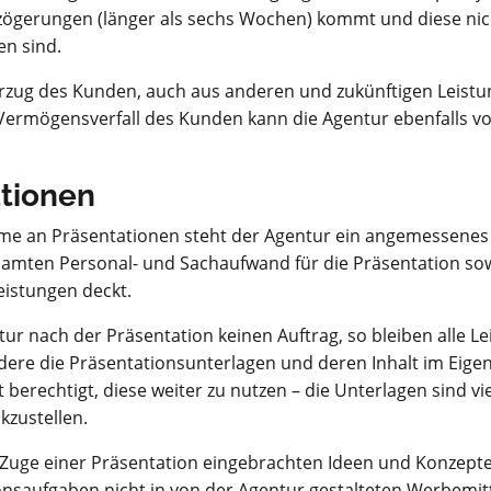
zögerungen (länger als sechs Wochen) kommt und diese nic
en sind.
erzug des Kunden, auch aus anderen und zukünftigen Leistu
 Vermögensverfall des Kunden kann die Agentur ebenfalls v
ationen
ahme an Präsentationen steht der Agentur ein angemessenes
amten Personal- und Sachaufwand für die Präsentation sow
eistungen deckt.
ntur nach der Präsentation keinen Auftrag, so bleiben alle L
dere die Präsentationsunterlagen und deren Inhalt im Eige
t berechtigt, diese weiter zu nutzen – die Unterlagen sind v
kzustellen.
 Zuge einer Präsentation eingebrachten Ideen und Konzepte
saufgaben nicht in von der Agentur gestalteten Werbemitt