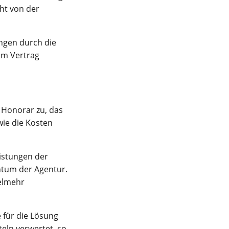
ht von der
ngen durch die
om Vertrag
 Honorar zu, das
ie die Kosten
eistungen der
ntum der Agentur.
ielmehr
 für die Lösung
eln verwertet, so