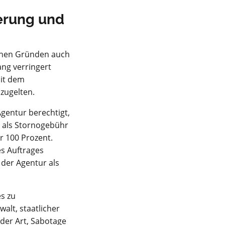
ierung und
lchen Gründen auch
ang verringert
mit dem
zugelten.
Agentur berechtigt,
s als Stornogebühr
r 100 Prozent.
es Auftrages
 der Agentur als
es zu
lt, staatlicher
der Art, Sabotage