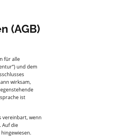
n (AGB)
 für alle
entur“) und dem
gsschlusses
dann wirksam,
tgegenstehende
sprache ist
 vereinbart, wenn
 Auf die
 hingewiesen.