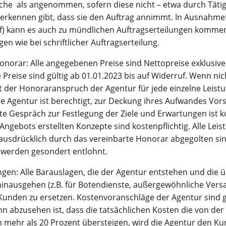
liche als angenommen, sofern diese nicht – etwa durch Tät
 erkennen gibt, dass sie den Auftrag annimmt. In Ausnahmefä
rf) kann es auch zu mündlichen Auftragserteilungen kommen.
en wie bei schriftlicher Auftragserteilung.
onorar: Alle angegebenen Preise sind Nettopreise exklusive
 Preise sind gültig ab 01.01.2023 bis auf Widerruf. Wenn ni
t der Honoraranspruch der Agentur für jede einzelne Leistu
e Agentur ist berechtigt, zur Deckung ihres Aufwandes Vor
te Gespräch zur Festlegung der Ziele und Erwartungen ist ko
 Angebots erstellten Konzepte sind kostenpflichtig. Alle Lei
 ausdrücklich durch das vereinbarte Honorar abgegolten sind
 werden gesondert entlohnt.
gen: Alle Barauslagen, die der Agentur entstehen und die 
hinausgehen (z.B. für Botendienste, außergewöhnliche Ver
 Kunden zu ersetzen. Kostenvoranschläge der Agentur sind 
n abzusehen ist, dass die tatsächlichen Kosten die von der 
 mehr als 20 Prozent übersteigen, wird die Agentur den Ku