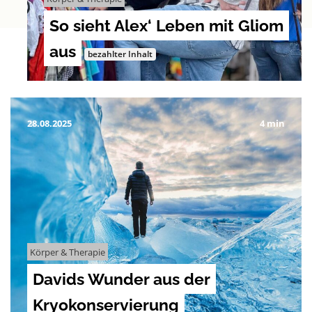
So sieht Alex‘ Leben mit Gliom
aus
bezahlter Inhalt
28.08.2025
4 min
Körper & Therapie
Davids Wunder aus der
Kryokonservierung