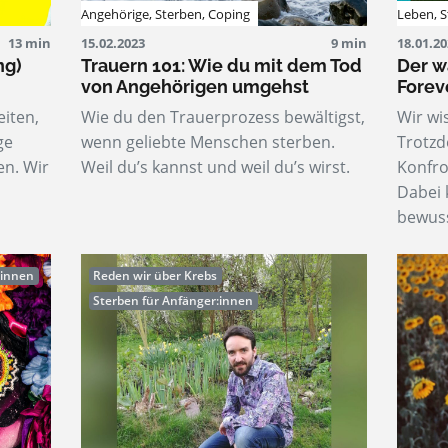
Angehörige
,
Sterben
,
Coping
Leben
,
S
13 min
15.02.2023
9 min
18.01.2
ng)
Trauern 101: Wie du mit dem Tod
Der w
von Angehörigen umgehst
Forev
iten,
Wie du den Trauerprozess bewältigst,
Wir wi
ge
wenn geliebte Menschen sterben.
Trotzd
en. Wir
Weil du’s kannst und weil du’s wirst.
Konfro
Dabei 
bewuss
:innen
Reden wir über Krebs
Sterben für Anfänger:innen