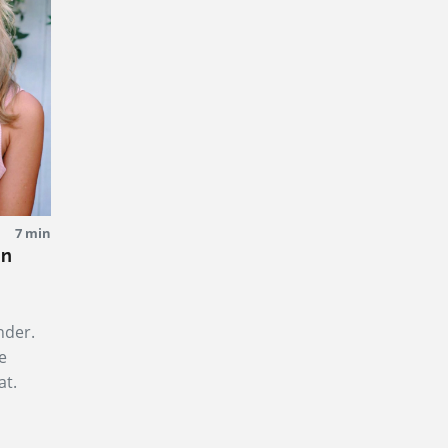
7 min
in
nder.
e
at.