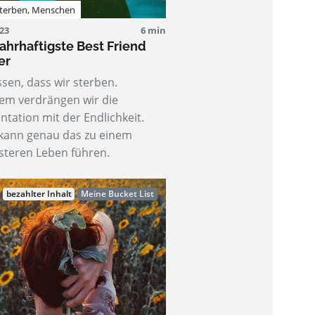
terben
,
Menschen
023
6 min
ahrhaftigste Best Friend
er
ssen, dass wir sterben.
em verdrängen wir die
ntation mit der Endlichkeit.
kann genau das zu einem
teren Leben führen.
bezahlter Inhalt
Meine Bucket List