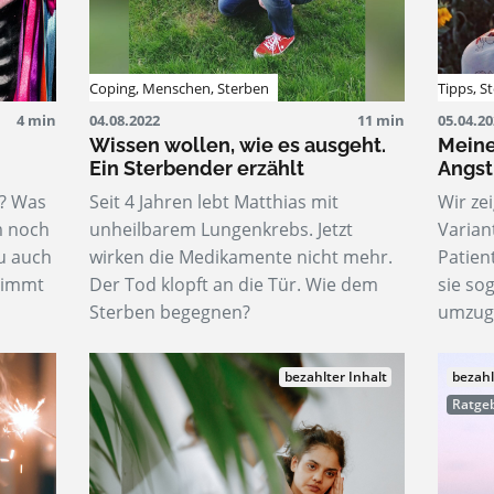
Coping
,
Menschen
,
Sterben
Tipps
,
S
4 min
04.08.2022
11 min
05.04.2
Wissen wollen, wie es ausgeht.
Meine
Ein Sterbender erzählt
Angs
e? Was
Seit 4 Jahren lebt Matthias mit
Wir ze
m noch
unheilbarem Lungenkrebs. Jetzt
Varian
u auch
wirken die Medikamente nicht mehr.
Patien
timmt
Der Tod klopft an die Tür. Wie dem
sie so
Sterben begegnen?
umzug
bezahlter Inhalt
bezahl
Ratgeb