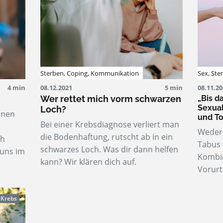
Sterben
,
Coping
,
Kommunikation
Sex
,
Ste
4 min
08.12.2021
5 min
08.11.2
Wer rettet mich vorm schwarzen
„Bis d
Sexual
Loch?
einen
und T
Bei einer Krebsdiagnose verliert man
Weder 
die Bodenhaftung, rutscht ab in ein
ch
Tabus 
schwarzes Loch. Was dir dann helfen
 uns im
Kombin
kann? Wir klären dich auf.
Vorurt
 Krebs