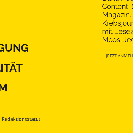
Content. 
Magazin. 
Krebsjou
mit Lesez
Moos. Jed
GUNG
JETZT ANME
ITÄT
EM
Redaktionsstatut