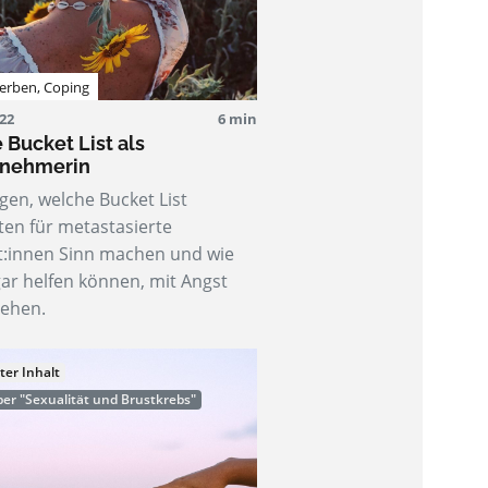
terben
,
Coping
022
6 min
 Bucket List als
tnehmerin
igen, welche Bucket List
ten für metastasierte
t:innen Sinn machen und wie
gar helfen können, mit Angst
ehen.
ter Inhalt
er "Sexualität und Brustkrebs"