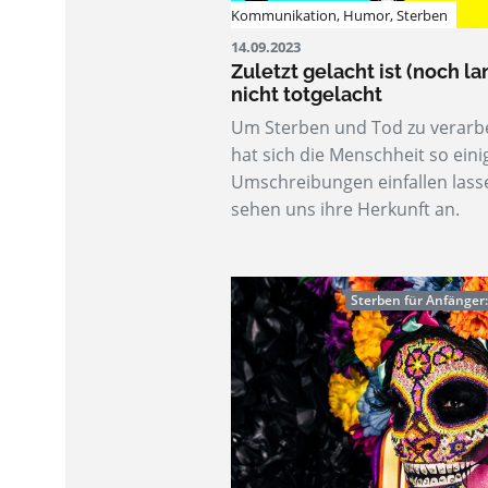
Kommunikation
,
Humor
,
Sterben
14.09.2023
Zuletzt gelacht ist (noch la
nicht totgelacht
Um Sterben und Tod zu verarbe
hat sich die Menschheit so eini
Umschreibungen einfallen lass
sehen uns ihre Herkunft an.
Sterben für Anfänger