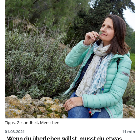
Tipps
,
Gesundheit
,
Menschen
01.03.2021
11 min
„Wenn du überleben willst, musst du etwas