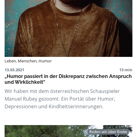
Leben
,
Menschen
,
Humor
13.03.2021
13 min
„Humor passiert in der Diskrepanz zwischen Anspruch
und Wirklichkeit“
Wir haben mit dem österreichischen Schauspieler
Manuel Rubey gezoomt. Ein Portät über Humor,
Depressionen und Kindheitserinnerungen.
Reden wir über Krebs