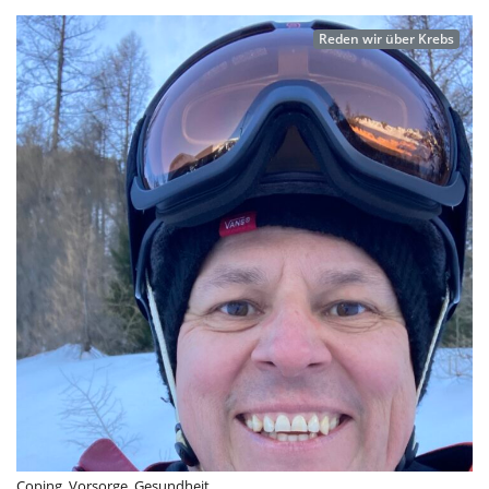
Reden wir über Krebs
Coping
,
Vorsorge
,
Gesundheit