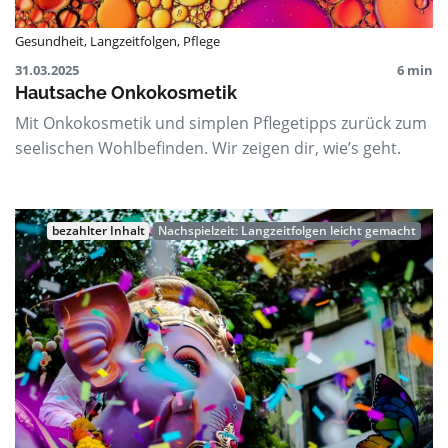
Gesundheit
,
Langzeitfolgen
,
Pflege
31.03.2025
6 min
Hautsache Onkokosmetik
Mit Onkokosmetik und simplen Pflegetipps zurück zum
seelischen Wohlbefinden. Wir zeigen dir, wie’s geht.
bezahlter Inhalt
Nachspielzeit: Langzeitfolgen leicht gemacht