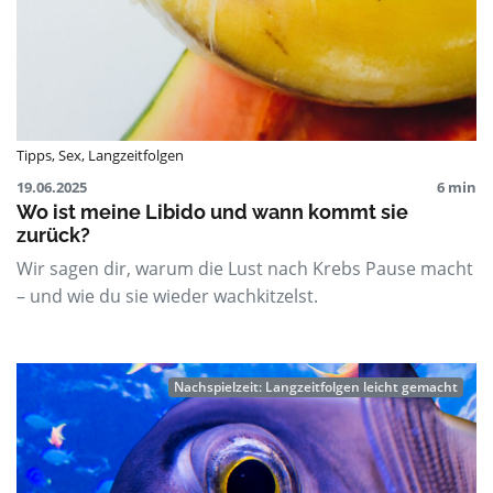
Tipps
,
Sex
,
Langzeitfolgen
19.06.2025
6 min
Wo ist meine Libido und wann kommt sie
zurück?
Wir sagen dir, warum die Lust nach Krebs Pause macht
– und wie du sie wieder wachkitzelst.
Nachspielzeit: Langzeitfolgen leicht gemacht