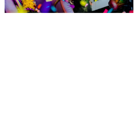
Leben
,
Langzeitfolgen
,
Coping
07.11.2024
8 min
Wie das alte Ich vergeht, damit das neue Ich
hochlebt
Alte Schale runter, neues Ich raus! Wir zeigen dir, wie
du Ängste hinter dir lässt und neue Träume feierst.
Bereit für dein neues Normal?