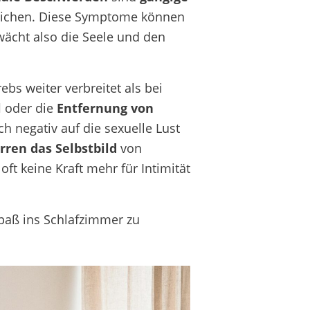
mlichen. Diese Symptome können
ächt also die Seele und den
bs weiter verbreitet als bei
l
oder die
Entfernung von
h negativ auf die sexuelle Lust
ren das Selbstbild
von
t keine Kraft mehr für Intimität
Spaß ins Schlafzimmer zu