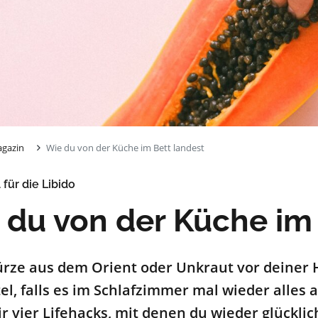
gazin
Wie du von der Küche im Bett landest
für die Libido
 du von der Küche im 
ze aus dem Orient oder Unkraut vor deiner Ha
tel, falls es im Schlafzimmer mal wieder alles 
ir vier Lifehacks, mit denen du wieder glücklic