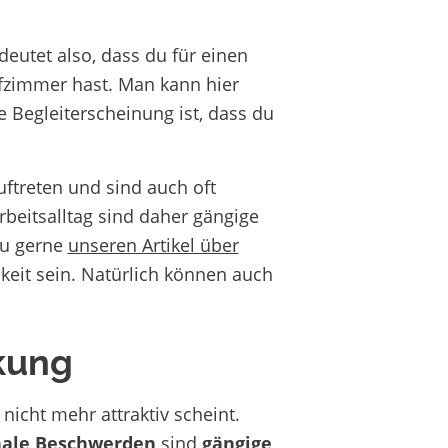
edeutet also, dass du für einen
afzimmer hast. Man kann hier
 Begleiterscheinung ist, dass du
treten und sind auch oft
rbeitsalltag sind daher gängige
zu gerne
unseren Artikel über
keit sein. Natürlich können auch
kung
nicht mehr attraktiv scheint.
nale Beschwerden
sind
gängige