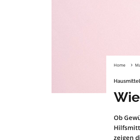
Home
Ma
Hausmittel 
Wie
Ob Gewür
Hilfsmit
zeigen d