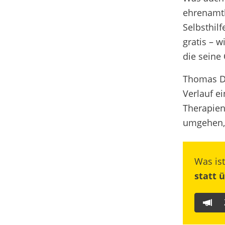
ehrenamtl
Selbsthil
gratis – 
die seine 
Thomas De
Verlauf ei
Therapien
umgehen,
Was is
statt 