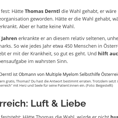
 fest: Hätte
Thomas Derntl
die Wahl gehabt, er wäre
feorganisation geworden. Hätte er die Wahl gehabt, w
rkrankt. Aber er hatte keine Wahl.
 Jahren
erkrankte er an diesem relativ seltenen, unh
rks. So wie jedes Jahr etwa 450 Menschen in Österr
bt er mit der Krankheit, so gut es geht. Und
hilft au
bensaufgabe im wahrsten Sinn.
gern gratis, Thomas? Du hast die Antwort bestimmt erraten. Trotzdem setz
terreich" mit Herz und Seele für seine Patient:innen ein. (Foto: Beigestellt)
rreich: Luft & Liebe
feststeht: Hätte Thomas die Wahl, würde er nicht
hun