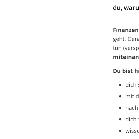
du, waru
Finanzen
geht. Gena
tun (vers
miteinan
Du bist h
dich 
mit 
nach
dich 
wisse