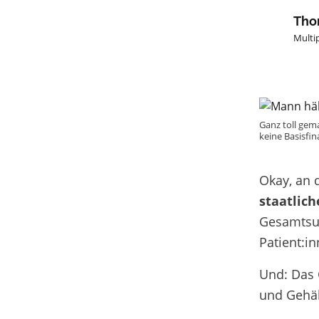
Tho
Multip
Ganz toll gema
keine Basisfin
Okay, an 
staatlic
Gesamtsum
Patient:i
Und: Das 
und Gehäl