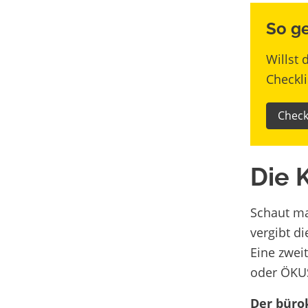
So ge
Willst 
Checkli
Check
Die 
Schaut ma
vergibt d
Eine zweit
oder ÖKUS
Der büro