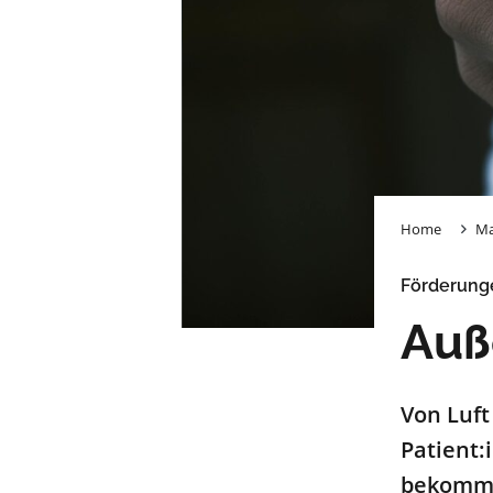
Home
Ma
Förderunge
Auß
Von Luft
Patient:
bekommen