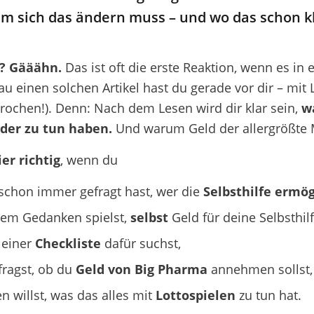
m sich das ändern muss – und wo das schon k
? Gääähn.
Das ist oft die erste Reaktion, wenn es in 
u einen solchen Artikel hast du gerade vor dir – mit 
prochen!). Denn: Nach dem Lesen wird dir klar sein,
w
der zu tun haben.
Und warum Geld der allergrößte 
ier richtig
, wenn du
schon immer gefragt hast, wer die
Selbsthilfe ermög
dem Gedanken spielst,
selbst
Geld für deine Selbsthil
 einer
Checkliste
dafür suchst,
fragst, ob du
Geld von Big Pharma
annehmen sollst,
n willst, was das alles mit
Lottospielen
zu tun hat.