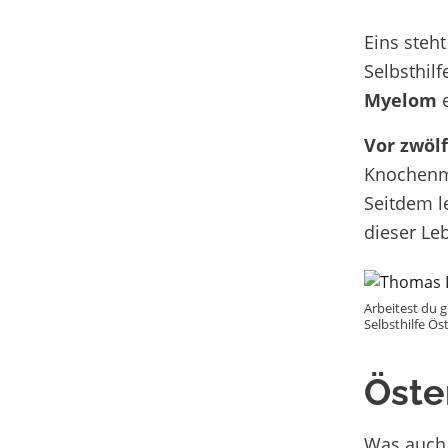
Eins steht
Selbsthil
Myelom
e
Vor zwölf
Knochenma
Seitdem le
dieser Le
Arbeitest du 
Selbsthilfe Ös
Öste
Was auch 