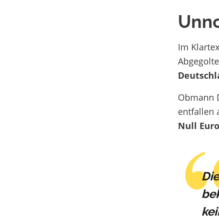
Unno
Im Klarte
Abgegolte
Deutschl
Obmann De
entfallen
Null Euro
Die
bek
kei