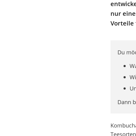
entwicke
nur eine
Vorteile
Du möc
Wa
Wi
Un
Dann bi
Kombucha 
Teesorten