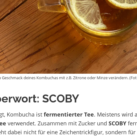
 Geschmack deines Kombuchas mit z.B. Zitrone oder Minze verändern. (Foto
erwort: SCOBY
gt, Kombucha ist
fermentierter Tee
. Meistens wird 
ee
verwendet. Zusammen mit Zucker und
SCOBY
fer
t dabei nicht für eine Zeichentrickfigur, sondern für