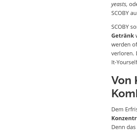
yeasts,
od
SCOBY a
SCOBY sor
Getränk
w
werden oft
verloren.
It-Yoursel
Von 
Kom
Dem Erfri
Konzentr
Denn das 