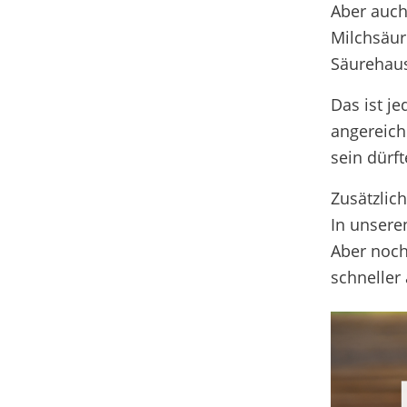
Aber auch
Milchsäur
Säurehaus
Das ist j
angereich
sein dürf
Zusätzlic
In unsere
Aber noch
schneller