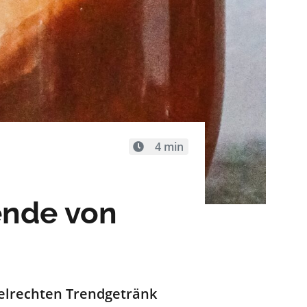
4 min
ende von
gelrechten Trendgetränk