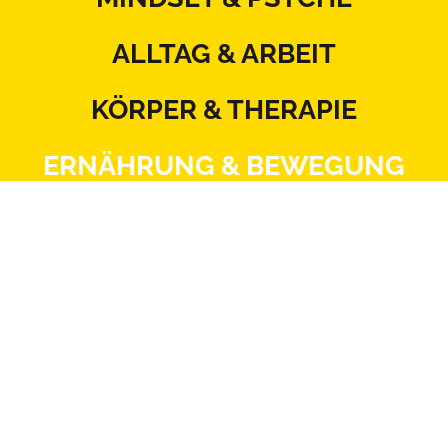
ALLTAG & ARBEIT
KÖRPER & THERAPIE
ERNÄHRUNG & BEWEGUNG
BEZIEHUNG & SEXUALITÄT
MITSPRACHE & SYSTEM
Kontakt
Datenschutz
Impressum
Blattlinie
Redaktionsstatut
Mediadaten
AGB
Netiquette