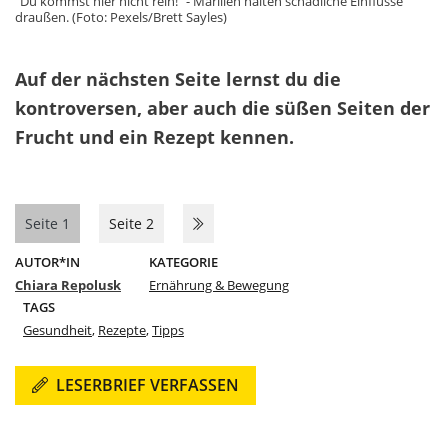
"Du kommst hier nicht rein!" - Marillen halten schädliche Einflüsse
draußen. (Foto: Pexels/Brett Sayles)
Auf der nächsten Seite lernst du die
kontroversen, aber auch die süßen Seiten der
Frucht und ein Rezept kennen.
Seite 1
Seite 2
AUTOR*IN
KATEGORIE
Chiara Repolusk
Ernährung & Bewegung
TAGS
Gesundheit
,
Rezepte
,
Tipps
LESERBRIEF VERFASSEN