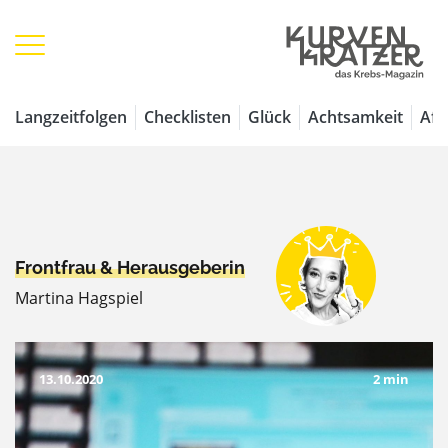
Langzeitfolgen
Checklisten
Glück
Achtsamkeit
Aff
Frontfrau & Herausgeberin
Martina Hagspiel
13.10.2020
2 min