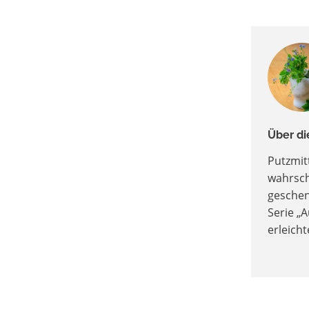
Über di
Putzmit
wahrsche
geschen
Serie „
erleicht