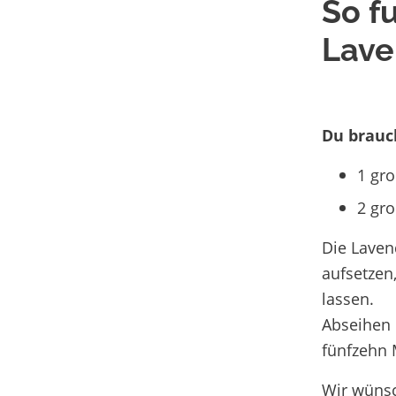
So f
Lave
Du brauc
1 gro
2 gr
Die Laven
aufsetzen
lassen.
Abseihen 
fünfzehn 
Wir wünsc