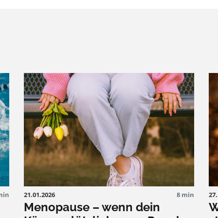
min
21.01.2026
8 min
27
Menopause – wenn dein
W