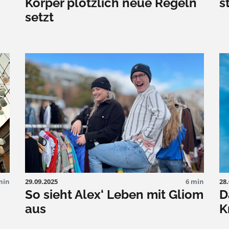
Körper plötzlich neue Regeln
s
setzt
min
29.09.2025
6 min
28
So sieht Alex‘ Leben mit Gliom
D
aus
K