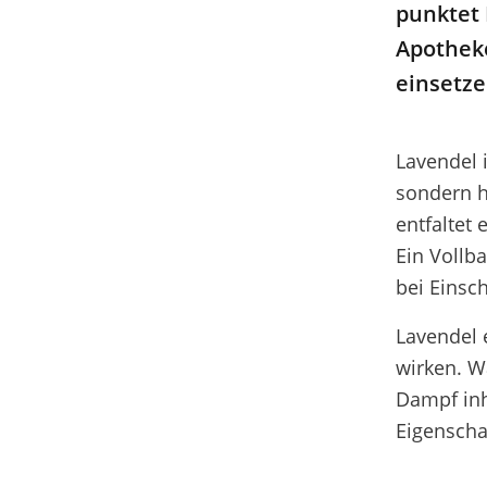
punktet 
Apotheke
einsetze
Lavendel 
sondern h
entfaltet
Ein Vollb
bei Einsc
Lavendel 
wirken. W
Dampf inh
Eigenscha