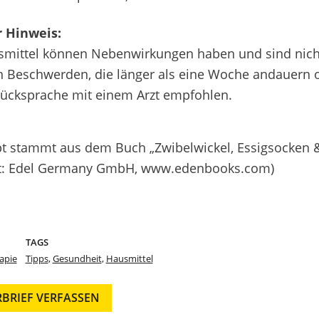
r Hinweis:
mittel können Nebenwirkungen haben und sind nicht 
n Beschwerden, die länger als eine Woche andauern 
Rücksprache mit einem Arzt empfohlen.
t stammt aus dem Buch „Zwibelwickel, Essigsocken &
ht: Edel Germany GmbH, www.edenbooks.com)
TAGS
apie
Tipps
,
Gesundheit
,
Hausmittel
RBRIEF VERFASSEN