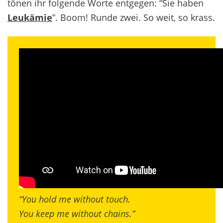
tönen ihr folgende Worte entgegen: “Sie haben
Leukämie
”.
Boom! Runde
zwei
. So
weit
, so
krass
.
“You hold me without touch.
You keep me without chains.”