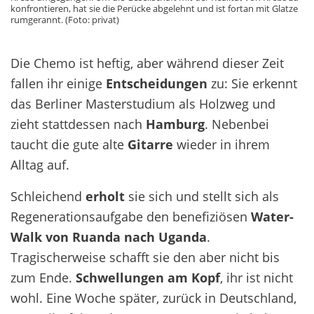
konfrontieren, hat sie die Perücke abgelehnt und ist fortan mit Glatze
rumgerannt. (Foto: privat)
Die Chemo ist heftig, aber während dieser Zeit
fallen ihr einige
Entscheidungen
zu: Sie erkennt
das Berliner Masterstudium als Holzweg und
zieht stattdessen nach
Hamburg
. Nebenbei
taucht die gute alte
Gitarre
wieder in ihrem
Alltag auf.
Schleichend
erholt
sie sich
und stellt sich als
Regenerationsaufgabe den
benefiziösen
Water
-
Walk von
R
u
anda
nach Uganda
.
Tragischerweise schafft sie den aber nicht bis
zu
m
Ende.
Schwellungen am Kopf
, ihr ist nicht
wohl. Eine Woche später, zurück in Deutschland,