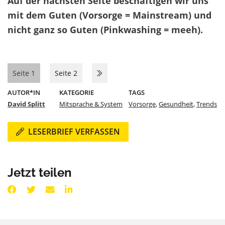
Auf der nächsten Seite beschäftigen wir uns
mit dem Guten (Vorsorge = Mainstream) und
nicht ganz so Guten (Pinkwashing = meeh).
Seite 1
Seite 2
AUTOR*IN
KATEGORIE
TAGS
David Splitt
Mitsprache & System
Vorsorge
,
Gesundheit
,
Trends
LESERBRIEF VERFASSEN
Jetzt teilen