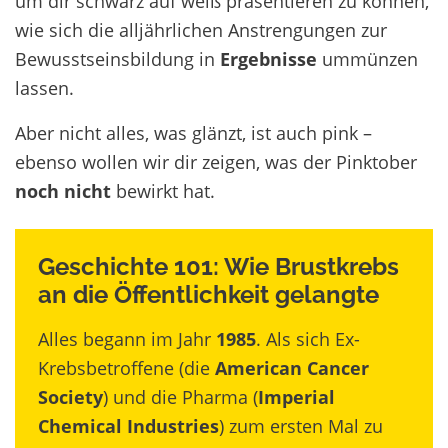
um
dir
schwarz auf weiß präsentieren
zu können
,
w
ie sich
die alljährlichen Anstrengu
ngen zur
Bewusstseinsbildung
in
Ergebniss
e
ummünzen
lassen
.
Aber nicht alles, was glänzt, ist auch
p
ink –
ebenso
wollen wir
dir
zeigen
, was
der
Pinktober
noch nicht
bewirkt hat.
Geschichte 101: Wie Brustkrebs
an die Öffentlichkeit gelangte
Alles begann im Jahr
1985
. Als sich Ex-
Krebsbetroffene (die
American Cancer
Society
) und die Pharma (
Imperial
Chemical Industries
) zum ersten Mal zu