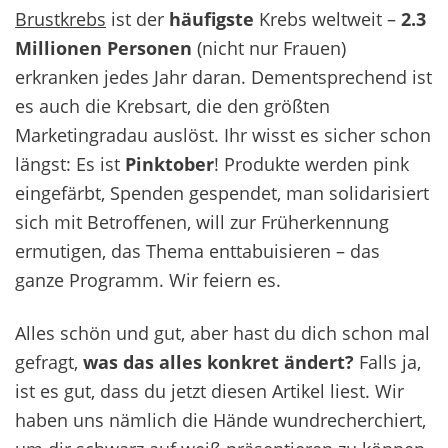
B
rustkrebs
ist d
er
häufigste
Krebs weltweit
–
2.
3
Millionen
Personen
(nicht nur Frauen)
erkranken jedes Jahr daran
.
Dementsprechend ist
es auch die Krebsart
, d
ie
den
größten
Marketingradau
auslöst
.
Ihr wis
st es
sicher
schon
längst
:
E
s ist
Pinktober
! Produkte werden pink
eingefärbt, Spenden gespendet, man solidarisiert
sich mit Betroffenen, will zur Früherkennung
ermutigen, das Thema enttabuisieren
– das
ganze Programm.
Wir feiern
es
.
Alles
schön und gut, aber
ha
st du
di
ch
schon
mal
gefragt,
was das alles konkret ändert?
Falls
ja,
ist es gut, dass
du
jetzt diesen Artikel l
i
est. Wir
haben
uns
nämlich
die Hände wundrecherchiert
,