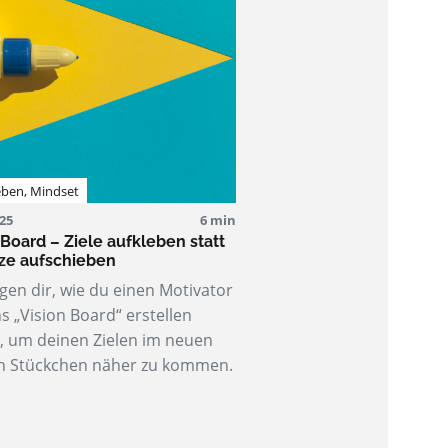
eben
,
Mindset
025
6 min
 Board – Ziele aufkleben statt
ze aufschieben
igen dir, wie du einen Motivator
 „Vision Board“ erstellen
, um deinen Zielen im neuen
in Stückchen näher zu kommen.