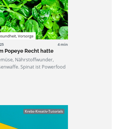
esundheit
,
Vorsorge
025
4 min
 Popeye Recht hatte
emüse, Nährstoffwunder,
enwaffe. Spinat ist Powerfood
Krebs-Kreativ-Tutorials