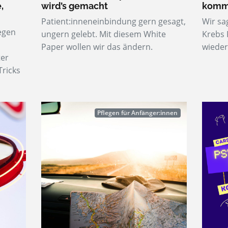
,
wird’s gemacht
kommt
Patient:inneneinbindung gern gesagt,
Wir sa
egen
ungern gelebt. Mit diesem White
Krebs 
Paper wollen wir das ändern.
wieder
ter
Tricks
Pflegen für Anfänger:innen