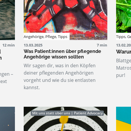
Angehörige
,
Pflege
,
Tipps
Tipps
,
G
12 min
13.03.2025
7 min
13.02.2
d
Was Patient:innen über pflegende
Warum
Angehörige wissen sollten
n
Blattg
Wir sagen dir, was in den Köpfen
Matros
deiner pflegenden Angehörigen
ngen –
pur!
vorgeht und wie du sie entlasten
ext
kannst.
Mit uns statt über uns | Patient Advocacy