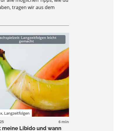
für alle möglichen Tipps, wie du
haben, tragen wir aus dem
chspielzeit: Langzeitfolgen leicht
gemacht
ex
,
Langzeitfolgen
025
6 min
t meine Libido und wann