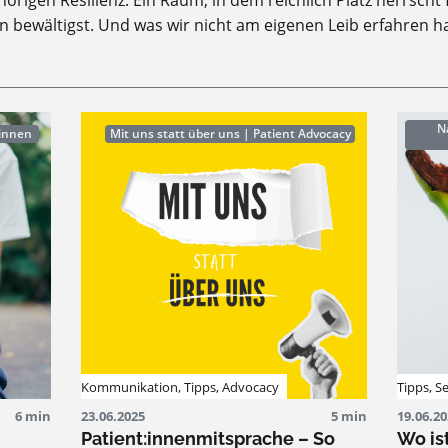
örigen Resilienz. Ein Raum, in dem reichlich Platz herrscht 
ten bewältigst. Und was wir nicht am eigenen Leib erfahren 
Na
:innen
Mit uns statt über uns | Patient Advocacy
Kommunikation
,
Tipps
,
Advocacy
Tipps
,
S
6 min
23.06.2025
5 min
19.06.2
Patient:innenmitsprache – So
Wo is