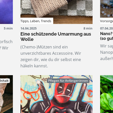
Tipps
,
Leben
,
Trends
Vorsorg
5 min
14.04.2025
8 min
07.04.2
Eine schützende Umarmung aus
Nano? 
(so gu
Wolle
orfisch
Wir sa
(Chemo-)Mützen sind ein
? Wir
Nanopl
unverzichtbares Accessoire. Wir
außerh
zeigen dir, wie du dir selbst eine
häkeln kannst.
Inhalt
Pflegen für Anfänger:innen