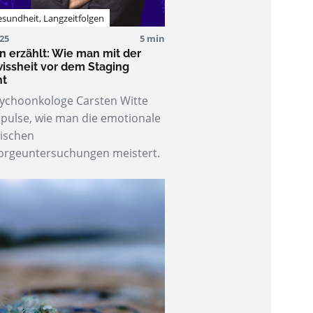
esundheit
,
Langzeitfolgen
025
5 min
n erzählt: Wie man mit der
ssheit vor dem Staging
ht
ychoonkologe Carsten Witte
mpulse, wie man die emotionale
wischen
orgeuntersuchungen meistert.