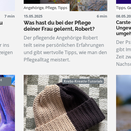
Angehörige
,
Pflege
,
Tipps
Tipps
,
G
7 min
15.05.2025
6 min
08.05.2
u
Was hast du bei der Pflege
Carste
Ungewi
deiner Frau gelernt, Robert?
umge
Der pflegende Angehörige Robert
Der Ps
r ins
teilt seine persönlichen Erfahrungen
gibt I
zeigen
und gibt wertvolle Tipps, wie man den
Zeit z
Pflegealltag meistert.
Nachs
ht
Krebs-Kreativ-Tutorials