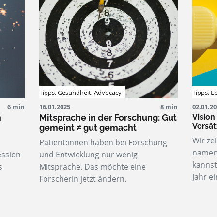
Tipps
,
Gesundheit
,
Advocacy
Tipps
,
L
6 min
16.01.2025
8 min
02.01.2
m
Mitsprache in der Forschung: Gut
Vision
Vorsät
gemeint ≠ gut gemacht
Wir ze
Patient:innen haben bei Forschung
namens
ession
und Entwicklung nur wenig
kannst
s
Mitsprache. Das möchte eine
Jahr e
Forscherin jetzt ändern.