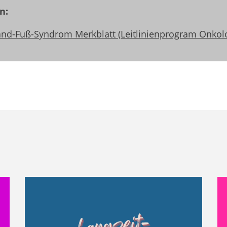
n:
nd-Fuß-Syndrom Merkblatt (Leitlinienprogram Onkolo