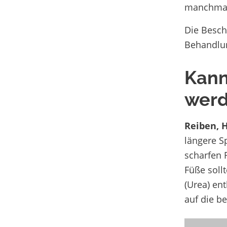
manchmal 
Die Besch
Behandlun
Kann
wer
Reiben, 
längere S
scharfen 
Füße soll
(Urea) en
auf die b