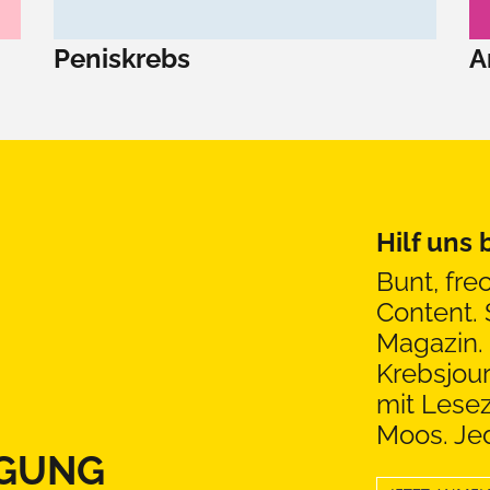
Peniskrebs
A
Hilf uns
Bunt, fre
Content. 
Magazin. 
Krebsjou
mit Lesez
Moos. Jed
GUNG