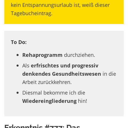
kein Entspannungsurlaub ist, weiß dieser
Tagebucheintrag.
To Do:
Rehaprogramm
durchziehen.
Als
erfrischtes und progressiv
denkendes Gesundheitswesen
in die
Arbeit zurückkehren.
Diesmal bekomme ich die
Wiedereingliederung
hin!
Erkenntnis #777: Das