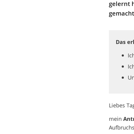
gelernt 
gemacht
Das er
Ic
Ic
Un
Liebes Ta
m
ein
Ant
Aufbruch