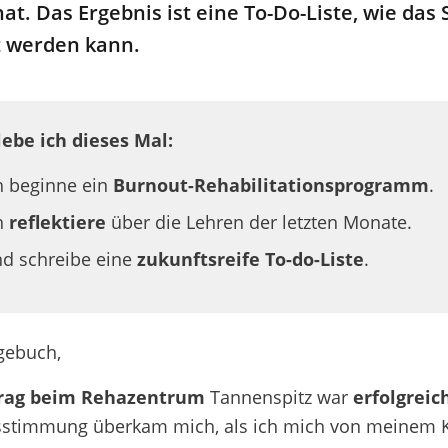
hat. Das Ergebnis ist eine To-Do-Liste, wie
das 
 werden kann
.
lebe ich dieses Mal:
h beginne ein
Burnout-Rehabilitationsprogramm
.
h
reflektiere
über die Lehren der letzten Monate.
d schreibe eine
zukunftsreife To-do-Liste
.
gebuch,
rag bei
m
Rehazentrum
Tannenspitz
w
ar
erfolgreic
sstimmung
überkam mich
, als ich mich von meinem