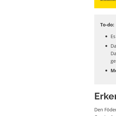
To-do:
Es
Da
Da
ge
Me
Erke
Den Föder