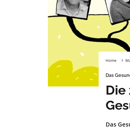
Home
Ma
Das Gesun
Die
Ges
D
as Ges