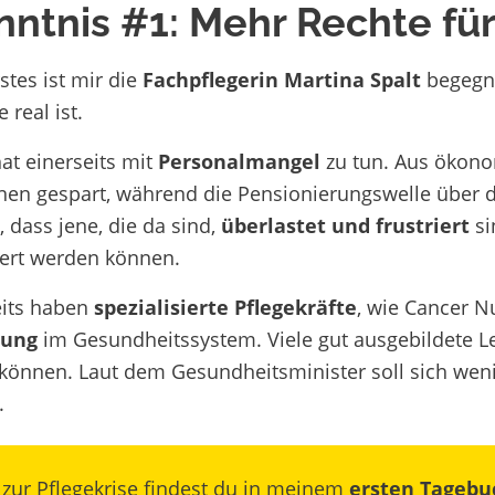
nntnis #1: Mehr Rechte für
rstes ist mir die
Fachpflegerin Martina Spalt
begegnet
e real ist.
at einerseits mit
Personalmangel
zu tun. Aus ökono
nnen gespart, während die Pensionierungswelle über
 dass jene, die da sind,
überlastet und frustriert
si
ert werden können.
its haben
spezialisierte Pflegekräfte
, wie Cancer 
rung
im Gesundheitssystem. Viele gut ausgebildete L
können. Laut dem Gesundheitsminister soll sich wen
.
 zur Pflegekrise
findest du in meinem
ersten Tagebu