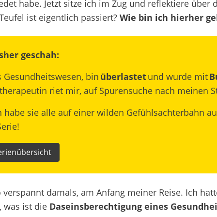
edet habe.
Jetzt sitze ich im Zug und reflektiere übe
Teufel
ist
eigentlich passiert?
Wie bin ich
hierher
g
sher geschah:
as Gesundheitswesen, bin
überlastet
und wurde mit
B
therapeutin riet mir, auf Spurensuche nach meinen S
 habe sie alle auf einer wilden Gefühlsachterbahn au
erie!
erienübersicht
o verspannt damals, am Anfang meiner Reise. Ich hatte
, was ist die
Daseinsberechtigung eines Gesundhe