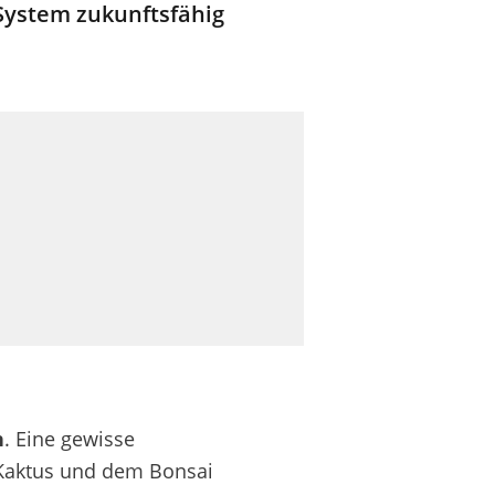
System zukunftsfähig
h
.
E
ine gewisse
 Kaktus und dem Bonsai