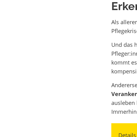
Erke
Als allere
Pflegekris
Und das h
Pfleger:i
kommt es,
kompensi
Andererse
Veranke
ausleben 
Immerhin
Details