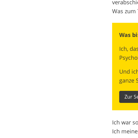
verabschi
Was zum 
Was bi
Ich, d
Psycho
Und ich
ganze S
Zur S
Ich war s
Ich meine