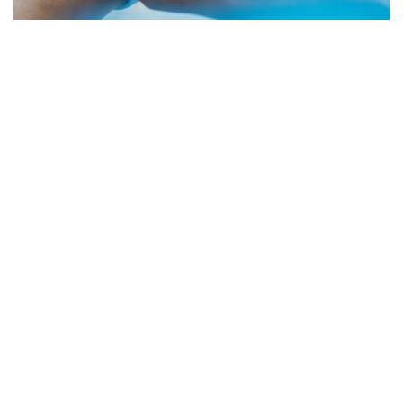
Gesundheit
,
Trends
17.01.2020
3 min
Wie die digitale Gesundheitsrevolution unser Leben
verändert
Wie Trends unser Leben verändern
Viele unserer Schritte hinterlass...