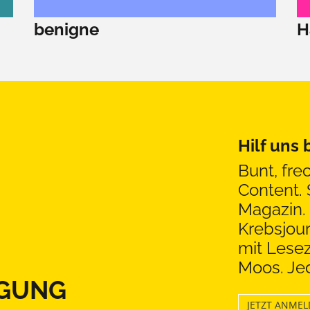
benigne
H
Hilf uns
Bunt, fre
Content. 
Magazin. 
Krebsjou
mit Lesez
Moos. Jed
GUNG
JETZT ANME