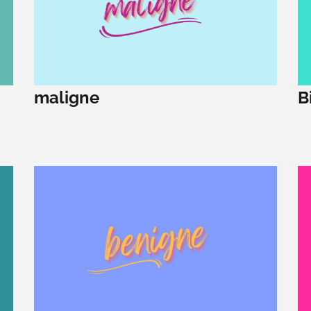
maligne
B