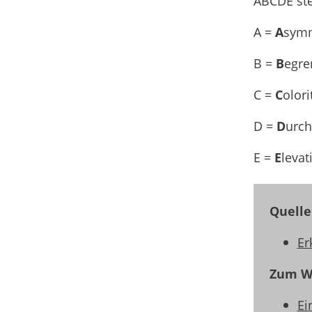
ABCDE ste
A =
A
symm
B =
B
egre
C =
C
olori
D =
D
urc
E =
E
levat
Quelle
Er
Zum We
Ei