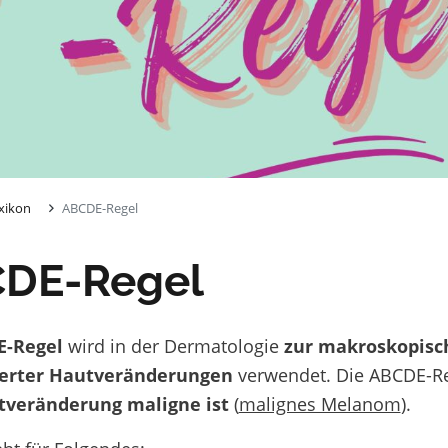
xikon
ABCDE-Regel
DE-Regel
E-Rege
l
wird in der Dermatologie
zur makroskopisc
erter Hautveränderungen
verwendet. Die ABCDE-Reg
tveränderung maligne ist
(
malignes Melanom
).