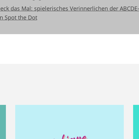
eck das Mal: spielerisches Verinnerlichen der ABCDE-
n Spot the Dot