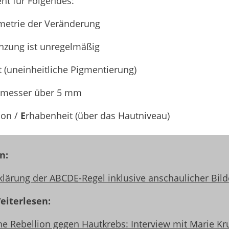
ht für Folgendes:
etrie der Veränderung
nzung ist unregelmäßig
t (uneinheitliche Pigmentierung)
hmesser über 5 mm
ion /
E
rhabenheit (über das Hautniveau)
n:
klärung der ABCDE-Regel inklusive anschaulicher Bil
iterlesen:
ne Rebellion gegen Hautkrebs: Interview mit Marie Kr