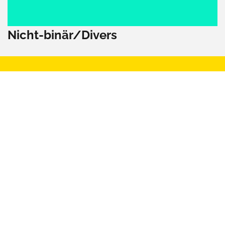
Nicht-binär/Divers
MINDSET & PSYCHE
ALLTAG & ARBEIT
KÖRPER & THERAPIE
ERNÄHRUNG & BEWEGUNG
BEZIEHUNG & SEXUALITÄT