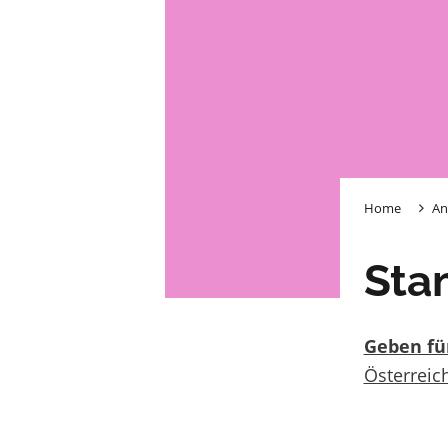
Home
An
Sta
Geben fü
Österreic