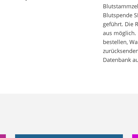
Blutstammzel
Blutspende S
geführt. Die 
aus möglich. 
bestellen, W
zurücksenden
Datenbank a