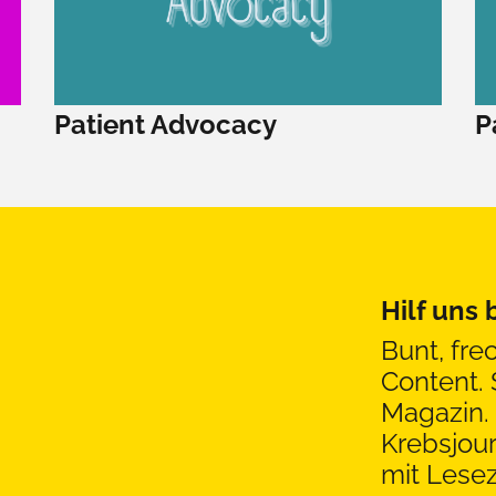
Patient Advocacy
P
Hilf uns
Bunt, fre
Content. 
Magazin. 
Krebsjou
mit Lesez