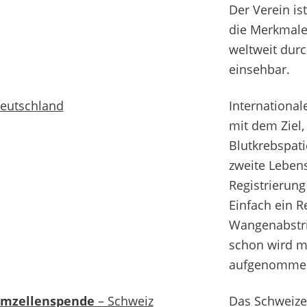
Der Verein is
die Merkmale 
weltweit durc
einsehbar.
eutschland
International
mit dem Ziel,
Blutkrebspati
zweite Leben
Registrierung
Einfach ein R
Wangenabstr
schon wird m
aufgenomme
mmzellenspende
– Schweiz
Das Schweizer