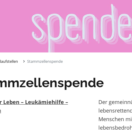
laufstellen
Stammzellenspende
mmzellenspende
r Leben – Leukämiehilfe –
Der gemeinnüt
h
lebensretten
Menschen mi
lebensbedroh