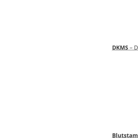
DKMS
– D
Blutsta