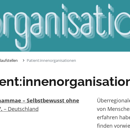
laufstellen
Patient:innenorganisationen
ient:innenorganisatio
mammae – Selbstbewusst ohne
Überregional
V.
– Deutschland
von Menschen
erfahren hab
finden vorwie