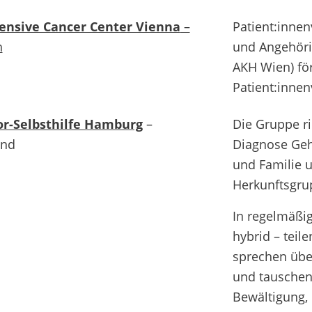
nsive Cancer Center Vienna
–
Patient:innen
h
und Angehöri
AKH Wien) för
Patient:inne
r-Selbsthilfe Hamburg
–
Die Gruppe r
and
Diagnose Geh
und Familie un
Herkunftsgru
In regelmäßige
hybrid – teil
sprechen übe
und tauschen
Bewältigung,