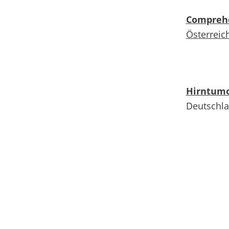
Comprehe
Österreic
Hirntumo
Deutschl