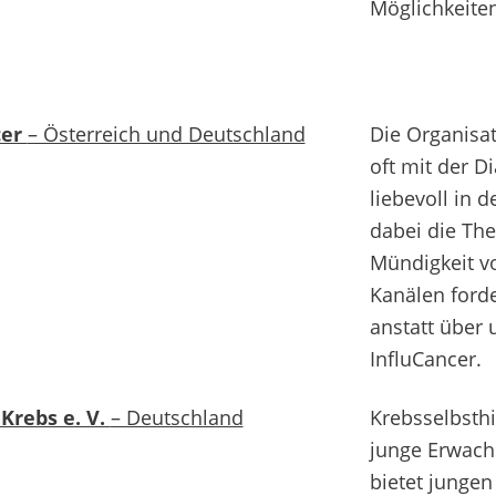
Möglichkeiten
cer
– Österreich und Deutschland
Die Organisat
oft mit der D
liebevoll in 
dabei die Th
Mündigkeit vo
Kanälen forde
anstatt über 
InfluCancer.
Krebs e. V.
– Deutschland
Krebsselbsth
junge Erwach
bietet junge