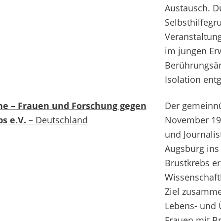
Austausch. D
Selbsthilfegr
Veranstaltun
im jungen Er
Berührungsän
Isolation ent
 – Frauen und Forschung gegen
Der gemeinnü
bs e.V.
– Deutschland
November 199
und Journali
Augsburg ins 
Brustkrebs er
Wissenschaftl
Ziel zusamme
Lebens- und 
Frauen mit B