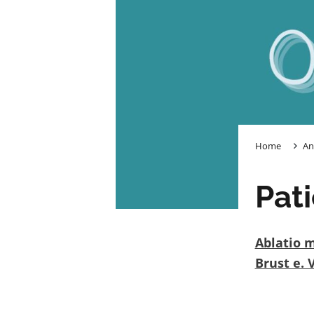
Home
An
Pat
Ablatio 
Brust e. 