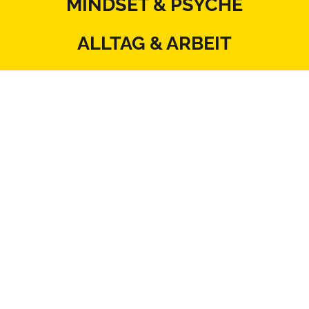
MINDSET & PSYCHE
ALLTAG & ARBEIT
KÖRPER & THERAPIE
ERNÄHRUNG & BEWEGUNG
BEZIEHUNG & SEXUALITÄT
MITSPRACHE & SYSTEM
Kontakt
Datenschutz
Impressum
Blattlinie
Redaktionsstatut
Mediadaten
AGB
Netiquette