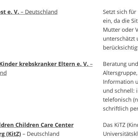
st e. V.
– Deutschland
Setzt sich fü
ein, da die S
Mutter oder V
unterschätzt 
berücksichtig
 Kinder krebskranker Eltern e. V.
–
Beratung und 
and
Altersgruppe,
Information 
und schnell: 
telefonisch 
schriftlich per
ldren Children Care Center
Das KiTZ (Ki
g (KitZ)
– Deutschland
Universitätsk