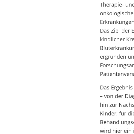
Therapie- un
onkologische
Erkrankungen
Das Ziel der E
kindlicher Kr
Bluterkranku
ergründen un
Forschungsan
Patientenver
Das Ergebnis
– von der Di
hin zur Nachs
Kinder, für di
Behandlungso
wird hier ein