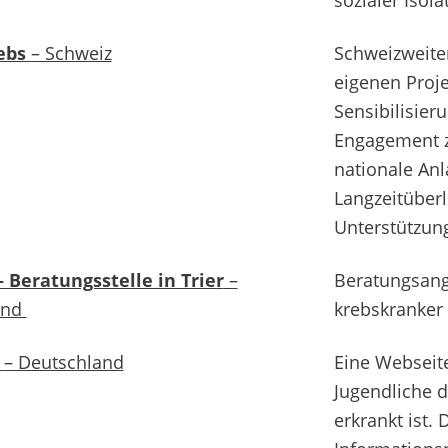
ebs
– Schweiz
Schweizweite
eigenen Proje
Sensibilisier
Engagement z
nationale Anl
Langzeitüberl
Unterstützun
– Beratungsstelle in Trier
–
Beratungsang
and
krebskranker 
s
– Deutschland
Eine Webseite
Jugendliche 
erkrankt ist. 