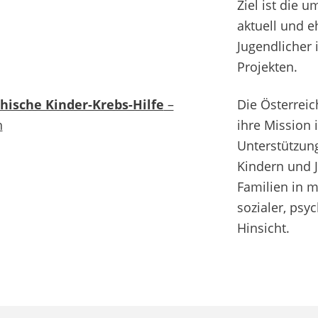
Ziel ist die 
aktuell und 
Jugendlicher 
Projekten.
hische Kinder-Krebs-Hilfe
–
Die Österreic
h
ihre Mission
Unterstützun
Kindern und 
Familien in m
sozialer, psy
Hinsicht.