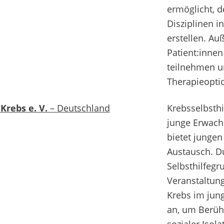
ermöglicht, 
Disziplinen 
erstellen. A
Patient:innen
teilnehmen u
Therapieopti
Krebs e. V.
– Deutschland
Krebsselbsth
junge Erwach
bietet junge
Austausch. D
Selbsthilfegr
Veranstaltun
Krebs im jun
an, um Berü
sozialer Isol