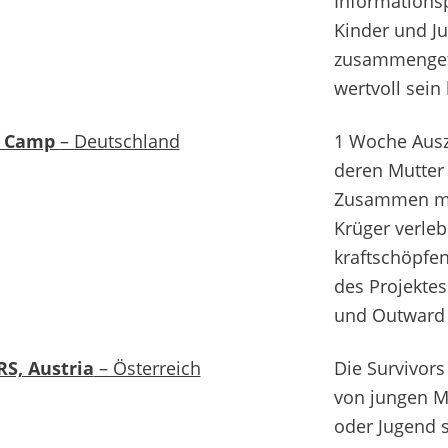
Informationsp
Kinder und Ju
zusammengetr
wertvoll sein
s Camp
– Deutschland
1 Woche Ausze
deren Mutter 
Zusammen mi
Krüger verleb
kraftschöpfe
des Projekte
und Outward 
S, Austria
– Österreich
Die Survivors
von jungen Me
oder Jugend s