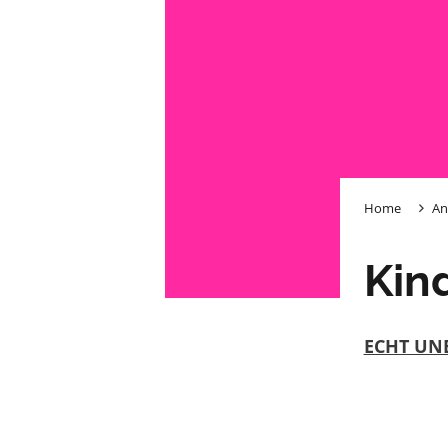
Home
An
Kin
ECHT UN