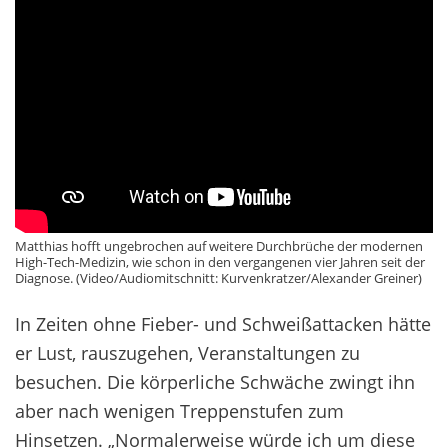
Matthias hofft ungebrochen auf weitere Durchbrüche der modernen
High-Tech-Medizin, wie schon in den vergangenen vier Jahren seit der
Diagnose. (Video/Audiomitschnitt: Kurvenkratzer/Alexander Greiner)
In Zeiten ohne Fieber- und Schweißattacken hätte
er Lust, rauszugehen, Veranstaltungen zu
besuchen. Die körperliche Schwäche zwingt ihn
aber nach wenigen Treppenstufen zum
Hinsetzen. „Normalerweise würde ich um diese