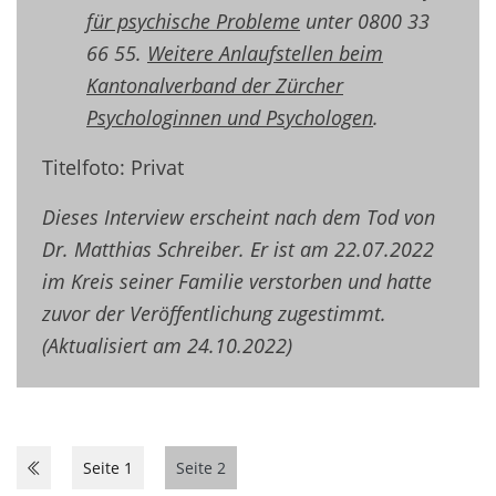
für psychische Probleme
unter 0800 33
66 55.
Weitere Anlaufstellen beim
Kantonalverband der Zürcher
Psychologinnen und Psychologen
.
Titelfoto: Privat
Dieses Interview erscheint nach dem Tod von
Dr. Matthias Schreiber. Er ist am 22.07.2022
im Kreis seiner Familie verstorben und hatte
zuvor der Veröffentlichung zugestimmt.
(Aktualisiert am 24.10.2022)
Seite 1
Seite 2