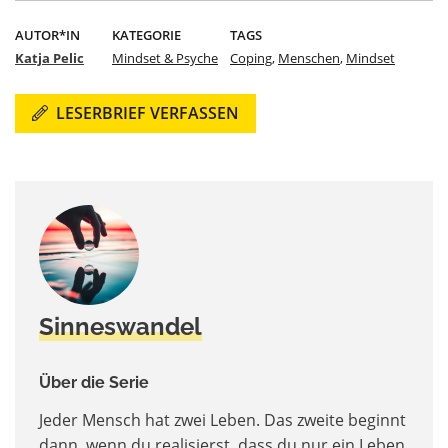
AUTOR*IN
KATEGORIE
TAGS
Katja Pelic
Mindset & Psyche
Coping
,
Menschen
,
Mindset
LESERBRIEF VERFASSEN
Sinneswandel
Über die Serie
Jeder Mensch hat zwei Leben. Das zweite beginnt
dann, wenn du realisierst, dass du nur ein Leben