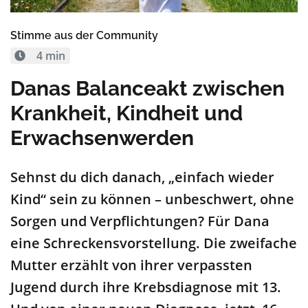
Stimme aus der Community
4 min
Danas Balanceakt zwischen
Krankheit, Kindheit und
Erwachsenwerden
Sehnst
du di
ch
danach
,
„einfach
wieder
Kind
“
sein
zu können
–
unbeschwert, ohne
Sorgen und Verpflichtungen?
Für
Dana
eine
Schreckens
vorstellung
.
Die zweifache
Mutter erzählt
von ihrer
verpassten
Jugend
durch ihre
Krebsdiagnose mit 13
.