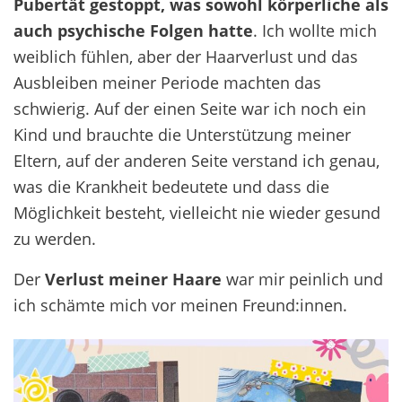
Pubertät gestoppt, was sowohl
körperliche
als
auch psychische Folgen hatte
. Ich wollte mich
weiblich fühlen, aber der Haarverlust und das
Ausbleiben meiner Periode machten das
schwierig. Auf der einen Seite war ich noch ein
Kind und brauchte die Unterstützung meiner
Eltern, auf der anderen Seite verstand ich genau,
was die Krankheit bedeutete
und dass die
Möglichkeit be
s
teht
,
vielleicht
ni
e
wieder
gesund
zu werden.
Der
Verlust meiner Haare
war mir peinlich und
ich schämte mich vor meinen
Freund
:inn
en
.