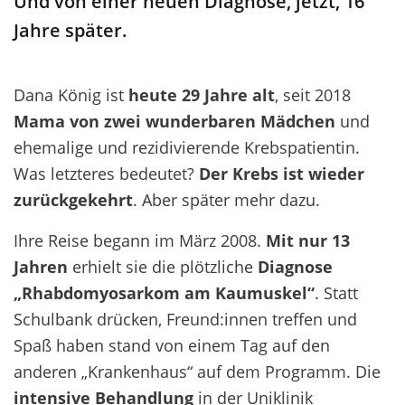
Und von einer
neuen
D
iagnose
, j
etzt,
16
Jahre später.
Dana König ist
heute 29 Jahre alt
, seit 2018
Mama von zwei wunderbaren Mädchen
und
ehemalige und rezidivierende Krebspatientin.
Was letzteres bedeutet?
Der Krebs ist wieder
zurückgekehrt
. Aber später mehr dazu.
Ihre Reise begann im März 2008.
Mit nur 13
Jahren
erhielt sie die plötzliche
Diagnose
„Rhabdomyosarkom am Kaumuskel“
. Statt
Schulbank drücken, Freund:innen treffen und
Spaß haben stand von einem Tag auf den
anderen „Krankenhaus“ auf dem Programm. Die
intensive Behandlung
in der Uniklinik