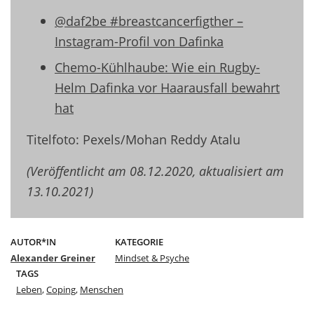
@daf2be #breastcancerfigther –
Instagram-Profil von Dafinka
Chemo-Kühlhaube: Wie ein Rugby-
Helm Dafinka vor Haarausfall bewahrt
hat
Titelfoto: Pexels/Mohan Reddy Atalu
(Veröffentlicht am 08.12.2020, aktualisiert am
13.10.2021)
AUTOR*IN
KATEGORIE
Alexander Greiner
Mindset & Psyche
TAGS
Leben
,
Coping
,
Menschen