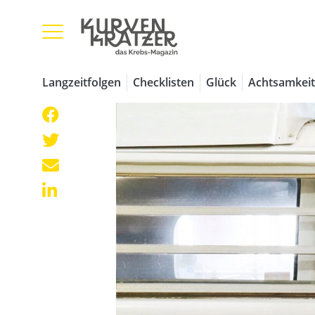
Langzeitfolgen
Checklisten
Glück
Achtsamkeit