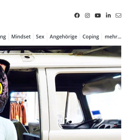
ng
Mindset
Sex
Angehörige
Coping
mehr...