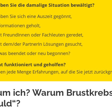
ben Sie die damalige Situation bewältigt?
ben Sie sich eine Auszeit gegönnt,
formationen geholt,
t FreundInnen oder Fachleuten geredet,
t dem/der PartnerIn Lösungen gesucht,
was beendet oder neu begonnen?
t funktioniert und geholfen?
en jede Menge Erfahrungen, auf die Sie jetzt zurückg
m ich? Warum Brustkrebs?
uld“?