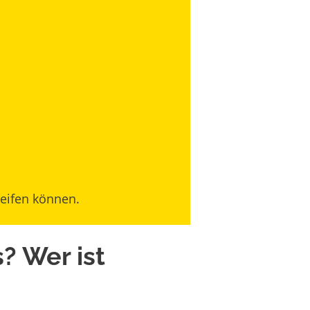
reifen können.
 Wer ist