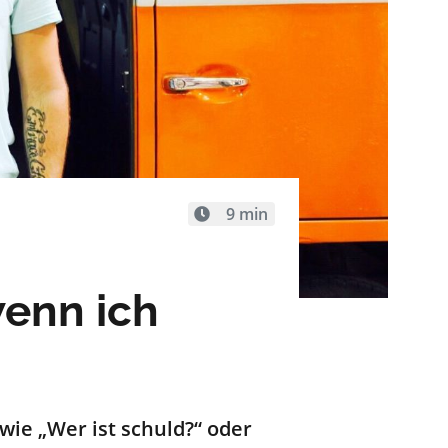
9 min
wenn ich
wie „Wer ist schuld?“ oder