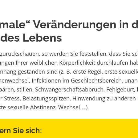
male“ Veränderungen in de
 des Lebens
zurückschauen, so werden Sie feststellen, dass Sie s
ngen Ihrer weiblichen Körperlichkeit durchlaufen hab
ang gestanden sind (z. B. erste Regel, erste sexuel
nenwechsel, Infektionen im Geschlechtsbereich, una
bären, stillen, Schwangerschaftsabbruch, Fehlgeburt
er Stress, Belastungsspitzen, Hinwendung zu anderen
te sexuelle Abstinenz, Wechsel …).
ern Sie sich: