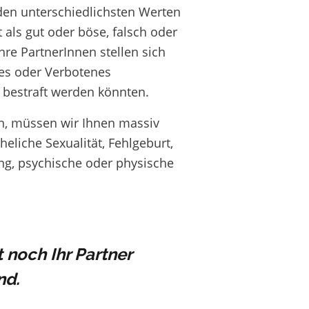
 den unterschiedlichsten Werten
 als gut oder böse, falsch oder
hre PartnerInnen stellen sich
hes oder Verbotenes
s bestraft werden könnten.
ten, müssen wir Ihnen massiv
eliche Sexualität, Fehlgeburt,
ng, psychische oder physische
 noch Ihr Partner
nd.