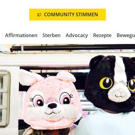
COMMUNITY STIMMEN
Affirmationen
Sterben
Advocacy
Rezepte
Bewegu