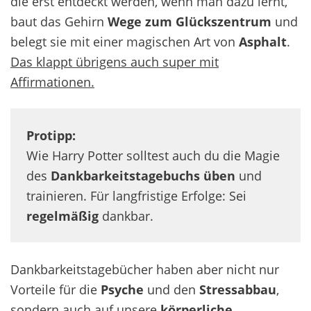
die erst entdeckt werden, wenn man dazu lernt,
baut das Gehirn
Wege zum Glückszentrum
und
belegt sie mit einer magischen Art von
Asphalt
.
Das klappt übrigens auch super mit
Affirmationen.
Protipp:
Wie Harry Potter solltest auch du die Magie
des
Dankbarkeitstagebuchs
üben
und
trainieren. Für langfristige Erfolge: Sei
regelmäßig
dankbar.
Dankbarkeitstagebücher haben aber nicht nur
Vorteile für die
Psyche
und den
Stressabbau
,
sondern auch auf unsere
körperliche