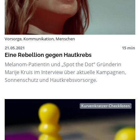
Vorsorge
,
Kommunikation
,
Menschen
21.05.2021
15 min
Eine Rebellion gegen Hautkrebs
Melanom-Patientin und „Spot the Dot“ Gründerin
Marije Kruis im Interview über aktuelle Kampagnen,
Sonnenschutz und Hautkrebsvorsorge.
Kurvenkratzer-Checklisten