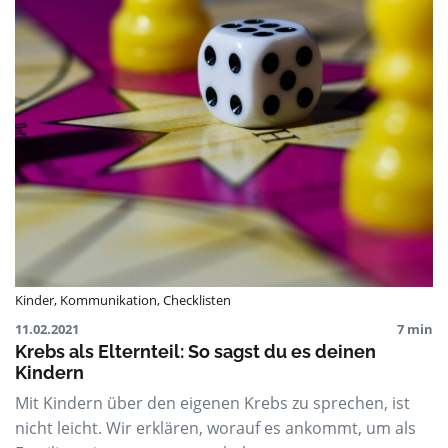
Kinder
,
Kommunikation
,
Checklisten
11.02.2021
7 min
Krebs als Elternteil: So sagst du es deinen
Kindern
Mit Kindern über den eigenen Krebs zu sprechen, ist
nicht leicht. Wir erklären, worauf es ankommt, um als