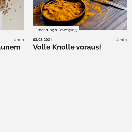
Ernährung & Bewegung
4 min
03.03.2021
4 min
raunem
Volle Knolle voraus!
Hilf un
Bunt, fre