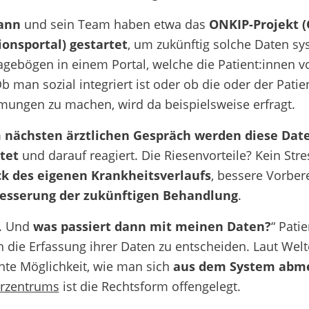
ann
und sein Team haben etwa das
ONKIP-Projekt 
onsportal) gestartet
, um zukünftig solche Daten sys
ragebögen in einem Portal, welche die Patient:innen 
 man sozial integriert ist oder ob die oder der Patient
ungen zu machen, wird da beispielsweise erfragt.
 nächsten ärztlichen Gespräch werden diese Da
tet
und darauf reagiert. Die Riesenvorteile? Kein Stre
ck des eigenen Krankheitsverlaufs
, bessere Vorber
esserung der zukünftigen Behandlung
.
i. Und
was passiert dann mit meinen Daten?
“ Pati
n
die Erfassung ihrer Daten zu entscheiden. Laut Wel
nte Möglichkeit, wie man sich
aus dem System abm
rzentrums
ist die Rechtsform offengelegt.