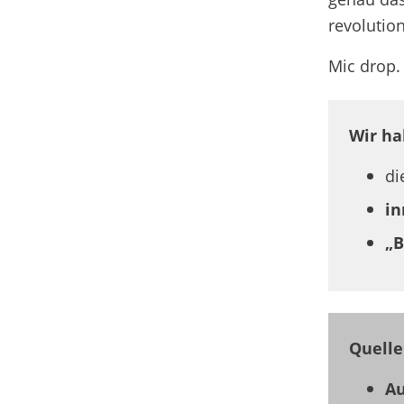
revolution
Mic drop.
Wir ha
di
in
„B
Quelle
Au