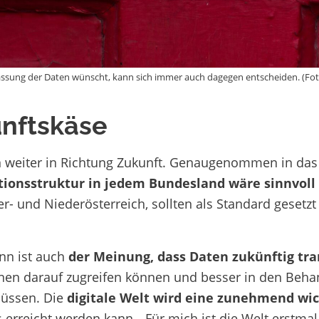
assung der Daten wünscht, kann sich immer auch dagegen entscheiden. (Fo
nftskäse
 weiter in Richtung Zukunft. Genaugenommen in das 
tionsstruktur in jedem Bundesland
wäre sinnvoll
er- und Niederösterreich, sollten als Standard geset
nn ist auch
der Meinung, dass Daten zukünftig t
nnen darauf zugreifen können und besser in den Be
üssen.
Die
digitale Welt wird eine zunehmend wic
 erreicht werden kann.
„Für mich ist die Welt erstmal