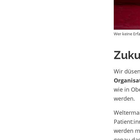
Wer keine Erf
Zuku
Wir düsen
Organisa
wie in Ob
werden.
Welterma
Patient:i
werden m
genau das