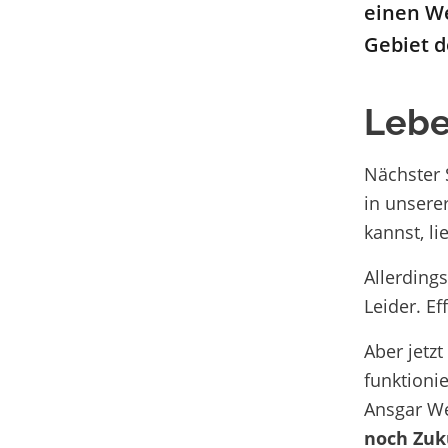
einen We
Gebiet d
Lebe
Nächster 
in unsere
kannst, li
Allerdings
Leider. Ef
Aber jetz
funktioni
Ansgar We
noch Zuk