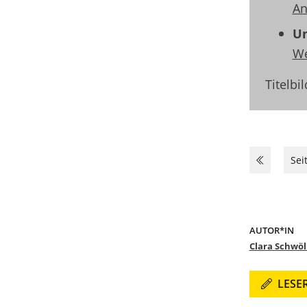
An
Un
We
Titelbi
Sei
AUTOR*IN
Clara Schwöl
LESE