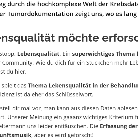
g durch die hochkomplexe Welt der Krebsdate
er Tumordokumentation zeigt uns, wo es lang g
nsqualität möchte erfors
Stopp:
Lebensqualität
. Ein
superwichtiges Thema f
r Community: Wie du dich
für ein Stückchen mehr Le
est du
hier.
 spielt das
Thema Lebensqualität in der Behandlun
fizienz ist da eher das Schlüsselwort.
t stell dir mal vor, man kann aus diesen Daten ablese
ert. Unserer Meinung ein gaaanz wichtiges Kriterium 
ltermann uns leider enttäuschen. Die
Erfassung der
unftsmusik
, aber es wird geforscht!