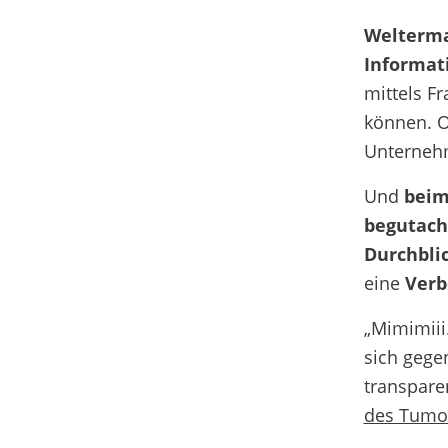
Welterm
Informati
mittels F
können. Ob
Unternehm
Und
beim
begutach
Durchbli
eine
Verb
„Mimimii
sich
gege
transpare
des Tumo