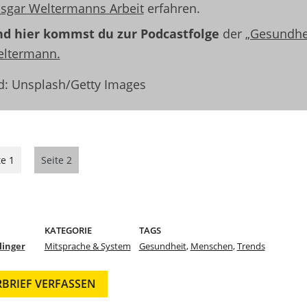
sgar Weltermanns Arbeit
erfahren.
d hier kommst du zur Podcastfolge
der
„Gesundhei
ltermann.
ld: Unsplash/Getty Images
te 1
Seite 2
KATEGORIE
TAGS
linger
Mitsprache & System
Gesundheit
,
Menschen
,
Trends
RBRIEF VERFASSEN