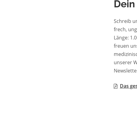
Dein
Schreib u
frech, un
Länge: 1.000–2.50
freuen uns zu les
medizinische 
unserer W
Newslette
Das ges