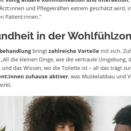
Ärzt:innen und Pflegekräften extrem geschätzt wird, 
en Patient:innen.“
ndheit in der Wohlfühlzo
behandlung
bringt
zahlreiche Vorteile
mit sich. Zu
 „All die kleinen Dinge, wie die vertraute Umgebung, 
nd das Wissen, wo die Toilette ist – all das trägt zu
ent:innen zuhause aktiver
, was Muskelabbau und 
irkt.