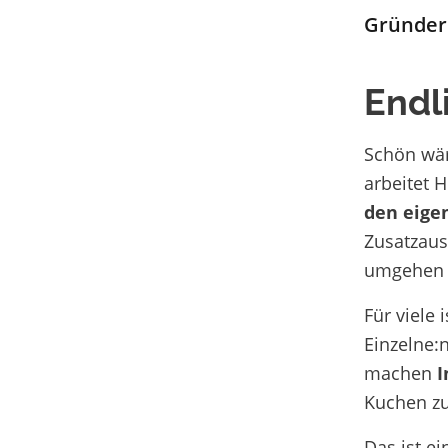
Gründer
Endl
Schön wär
arbeitet 
den eige
Zusatzaus
umgehen 
Für viele 
Einzelne:n
machen
I
Kuchen z
Das ist e