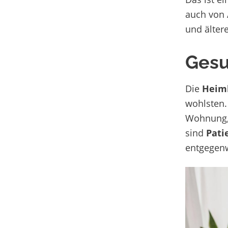
auch von 
und älter
Gesu
Die
Heim
wohlsten.
Wohnung, u
sind
Pati
entgegenw