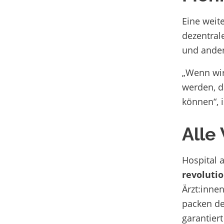
Eine weit
dezentral
und ander
„Wenn wir
werden, 
können“, i
Alle
Hospital 
revoluti
Ärzt:inne
packen de
garantiert