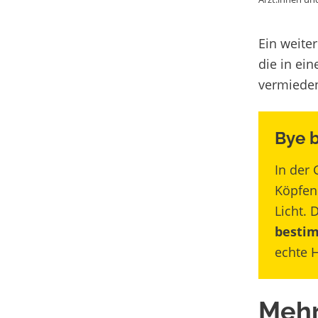
Ein
weitere
die in ei
vermiede
Bye b
In der 
Köpfen 
Licht.
bestim
echte 
Mehr