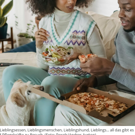
 Lieblingsessen, Lieblingsmenschen, Lieblingshund, Lieblings... all das gib
 Pflegekräfte zu Besuch. (Foto: Pexels/Andres Ayrton)