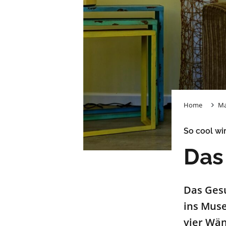
Home
Ma
So cool w
Das
Das Ges
ins Muse
vier Wän