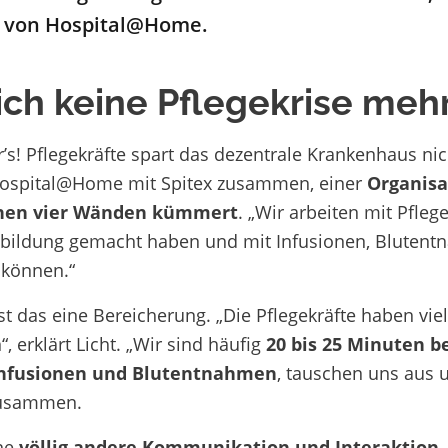
 von
Hospital@Home
.
ich keine Pflegekrise meh
’s! Pflegekräfte spart das dezentrale Krankenhaus nic
Hospital@Home mit Spitex zusammen, einer
Organisat
nen vier Wänden kümmert
. „Wir arbeiten mit Pflege
bildung gemacht haben und mit Infusionen, Bluten
können.“
ist das eine Bereicherung. „Die Pflegekräfte haben vie
“, erklärt Licht. „Wir sind häufig
20 bis 25 Minuten b
nfusionen und Blutentnahmen
, tauschen uns aus 
usammen.
ine
völlig andere Kommunikation und Interaktion
,