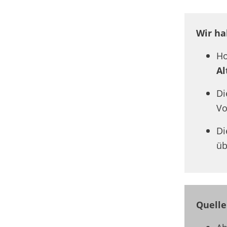
Wir ha
Ho
Al
D
Vo
D
üb
Quelle