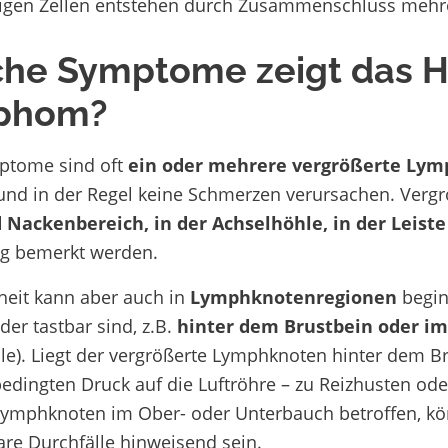
gen Zellen entstehen durch Zusammenschluss mehrer
he Symptome zeigt das H
phom?
ptome sind oft
ein oder mehrere vergrößerte Ly
nd in der Regel keine Schmerzen verursachen. Ver
 Nackenbereich, in der Achselhöhle, in der Leiste
tig bemerkt werden.
heit kann aber auch in
Lymphknotenregionen
begin
der tastbar sind, z.B.
hinter dem Brustbein oder i
le). Liegt der vergrößerte Lymphknoten hinter dem Br
edingten Druck auf die Luftröhre – zu Reizhusten od
Lymphknoten im Ober- oder Unterbauch betroffen, k
are Durchfälle hinweisend sein.