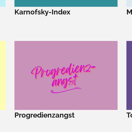
Karnofsky-Index
M
Progredienzangst
T