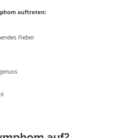
phom auftreten:
hendes Fieber
lgenuss
hl
-Lymphom auf?