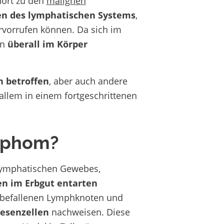
ört zu den
malignen
en des lymphatischen Systems
,
orrufen können. Da sich im
in
überall im Körper
n betroffen
, aber auch andere
llem in einem fortgeschrittenen
mphom?
lymphatischen Gewebes,
n im Erbgut entarten
n befallenen Lymphknoten und
iesenzellen
nachweisen. Diese