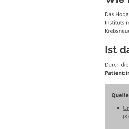
Das Hodg
Instituts
Krebsneu
Ist 
Durch di
Patient:
Quelle
Um
(K