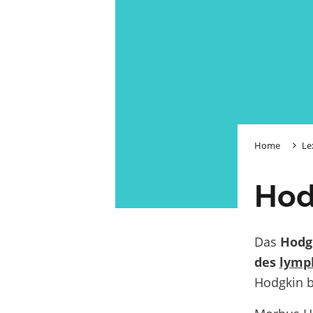
Home
Le
Hod
Das
Hodg
des
lymp
Hodgkin b