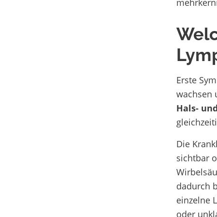
mehrkerni
Welc
Lym
Erste Sym
wachsen u
Hals- und
gleichzei
Die Krank
sichtbar o
Wirbelsäu
dadurch b
einzelne 
oder unkl