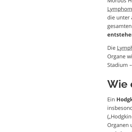
Morbus Ho
Lymphom
die unter
gesamten
entstehe
Die
Lymp
Organe wi
Stadium – 
Wie 
Ein
Hodg
insbeson
(„Hodgkin
Organen 