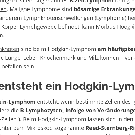
dgkin ist ein sogenanntes
B-Zell-Lymphom
und geh
en
. Maligne Lymphome sind
bösartige Erkrankung
 anderem Lymphknotenschwellungen (Lymphome) herv
 Körper Lymphgewebe befindet, kann Morbus Hodgk
n
.
hknoten
sind beim Hodgkin-Lymphom
am häufigste
e Lunge, Leber, Knochenmark und Milz können – vor a
befallen sein.
entsteht ein Hodgkin-Ly
kin-Lymphom
entsteht, wenn bestimmte Zellen des 
dere die
B-Lymphozyten, infolge von Veränderunge
-Zellen“). Beim Hodgkin-Lymphom lassen sich in de
unter dem Mikroskop sogenannte
Reed-Sternberg-R