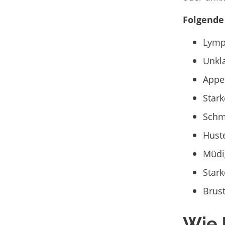
Folgende
Lymp
Unkla
Appet
Star
Schm
Huste
Müdig
Stark
Brus
Wie 