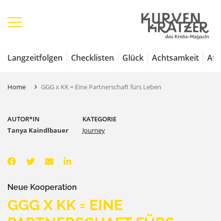
Langzeitfolgen
Checklisten
Glück
Achtsamkeit
Aff
Home
GGG x KK = Eine Partnerschaft fürs Leben
AUTOR*IN
KATEGORIE
Tanya Kaindlbauer
Journey
Neue Kooperation
GGG X KK = EINE